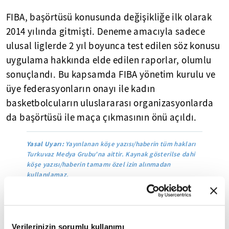
FIBA, başörtüsü konusunda değişikliğe ilk olarak
2014 yılında gitmişti. Deneme amacıyla sadece
ulusal liglerde 2 yıl boyunca test edilen söz konusu
uygulama hakkında elde edilen raporlar, olumlu
sonuçlandı. Bu kapsamda FIBA yönetim kurulu ve
üye federasyonların onayı ile kadın
basketbolcuların uluslararası organizasyonlarda
da başörtüsü ile maça çıkmasının önü açıldı.
Yasal Uyarı:
Yayınlanan köşe yazısı/haberin tüm hakları
Turkuvaz Medya Grubu'na aittir. Kaynak gösterilse dahi
köşe yazısı/haberin tamamı özel izin alınmadan
kullanılamaz.
Ancak alıntılanan köşe yazısı/haberin bir bölümü,
alıntılanan habere aktif link verilerek kullanılabilir.
Ayrıntılar için lütfen
tıklayın
.
Verilerinizin sorumlu kullanımı