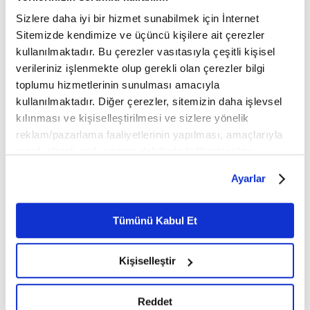
Sizlere daha iyi bir hizmet sunabilmek için İnternet
Mobil Uygulamamızı İndirin
Sitemizde kendimize ve üçüncü kişilere ait çerezler
kullanılmaktadır. Bu çerezler vasıtasıyla çeşitli kişisel
verileriniz işlenmekte olup gerekli olan çerezler bilgi
İLGİNİZİ ÇEKEBİLECEK DİĞER MAKALELER
toplumu hizmetlerinin sunulması amacıyla
kullanılmaktadır. Diğer çerezler, sitemizin daha işlevsel
kılınması ve kişiselleştirilmesi ve sizlere yönelik
reklam/pazarlama faaliyetlerinin yapılması, amaçlarıyla
sınırlı olarak açık rızanız dahilinde kullanılacaktır.
Çerezlere ilişkin tercihlerinizi çerez paneli vasıtasıyla
Ayarlar
belirleyebilirsiniz. Çerezlere ilişkin detaylı bilgi için
Ayarlar butonuna tıklayabilir,
Çerez Bilgilendirme
Metnimizi ziyaret edebilirsiniz.
Tümünü Kabul Et
Başarılarını
Batı tarihinin gizlediği
6698 sayılı Kişisel Verilerin Korunması Kanunu uyarınca
sahiplenemeyenlerin
vahşet: Kanada yatılı
hazırlanmış olan İnternet Sitesi Aydınlatma Metnimizi
Kişiselleştir
sendromu:Imposter
misyoner okulları
okumak ve sitemizi ziyaretiniz kapsamında
gerçekleştirilen veri işleme faaliyetleri ile ilgili daha
detaylı bilgi almak için lütfen
tıklayınız.
Reddet