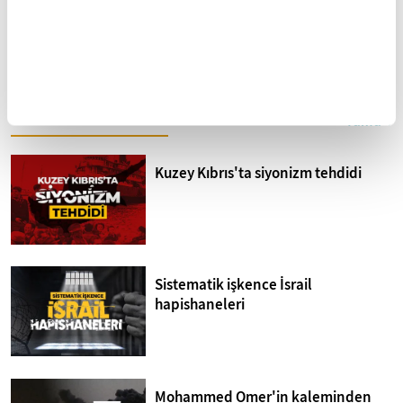
Tarihe Tanıklık: Macar
Bir çiftlik hikayesi: Fareler
Arşivinden 1860'lardan
ve İnsanlar
İstanbul Fotoğrafları
FİKRİYAT GÜNDEM
Tümü
Kuzey Kıbrıs'ta siyonizm tehdidi
Sistematik işkence İsrail
hapishaneleri
Mohammed Omer'in kaleminden