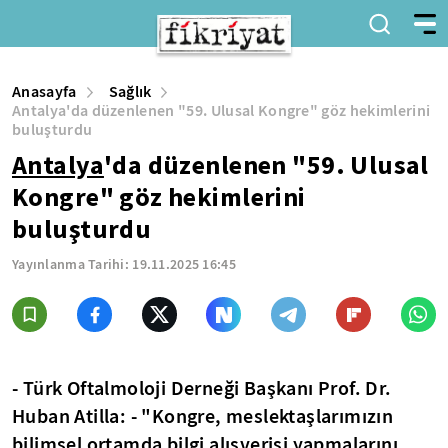
Anasayfa
Sağlık
Antalya'da düzenlenen "59. Ulusal Kongre" göz hekimlerini
buluşturdu
Antalya
'da düzenlenen "59. Ulusal
Kongre" göz hekimlerini
buluşturdu
Yayınlanma Tarihi:
19.11.2025 16:45
- Türk Oftalmoloji Derneği Başkanı Prof. Dr.
Huban Atilla: - "Kongre, meslektaşlarımızın
bilimsel ortamda bilgi alışverişi yapmalarını,