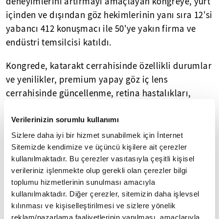
deneyimlerini artırmayı amaçlayan kongreye, yurt
içinden ve dışından göz hekimlerinin yanı sıra 12'si
yabancı 412 konuşmacı ile 50'ye yakın firma ve
endüstri temsilcisi katıldı.
Kongrede, katarakt cerrahisinde özellikli durumlar
ve yenilikler, premium yapay göz iç lens
cerrahisinde güncellenme, retina hastalıkları,
vitreoretinal cerrahi, kornea, oküler yüzey ve
glokom başta olmak üzere oftalmoloji alanındaki
Verilerinizin sorumlu kullanımı
yenilikler ele alınıyor.
Sizlere daha iyi bir hizmet sunabilmek için İnternet
Sitemizde kendimize ve üçüncü kişilere ait çerezler
Türk Oftalmoloji Derneği Başkanı Prof. Dr. Huban
kullanılmaktadır. Bu çerezler vasıtasıyla çeşitli kişisel
verileriniz işlenmekte olup gerekli olan çerezler bilgi
Atilla, AA muhabirine, kongreyi bu sene Ankara
toplumu hizmetlerinin sunulması amacıyla
Şubesi'nin katkısıyla düzenlediklerini ve her türlü
kullanılmaktadır. Diğer çerezler, sitemizin daha işlevsel
detayı düşündüklerini söyledi.
kılınması ve kişiselleştirilmesi ve sizlere yönelik
reklam/pazarlama faaliyetlerinin yapılması, amaçlarıyla