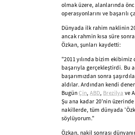
olmak üzere, alanlarında öncü
operasyonlarını ve başarılı ç
Dünyada ilk rahim naklinin 2
ancak rahmin kısa süre sonra
Özkan, şunları kaydetti:
"2011 yılında bizim ekibimiz
başarıyla gerçekleştirdi. Bu 
başarımızdan sonra şaşırdılar
aldılar. Ardından kendi denem
Bugün
Çin
,
ABD
,
Brezilya
ve A
Şu ana kadar 20'nin üzerinde 
nakillerde, tüm dünyada 'Özka
söylüyorum."
Özkan, nakil sonrası dünyanın