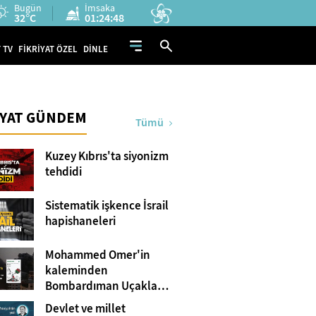
Bugün
İmsaka
32°C
01:24:47
 TV
FİKRİYAT ÖZEL
DİNLE
İYAT GÜNDEM
Tümü
Kuzey Kıbrıs'ta siyonizm
tehdidi
Sistematik işkence İsrail
hapishaneleri
Mohammed Omer'in
kaleminden
Bombardıman Uçakları
ve Tanklar Arasında
Devlet ve millet