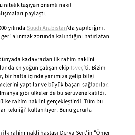
 nitelik taşıyan önemli nakil
alışmaları paylaştı.
000 yılında
Suudi Arabistan
'da yapıldığını,
 geri alınmak zorunda kalındığını hatırlatan
 dünyada kadavradan ilk rahim naklini
alanda en yoğun çalışan ekip
İsveç
'ti. Bizim
, bir hafta içinde yanımıza gelip bilgi
elerini yaptılar ve büyük başarı sağladılar.
lmanya gibi ülkeler de bu serüvene katıldı.
ülke rahim naklini gerçekleştirdi. Tüm bu
n tekniği' kullanılıyor. Bunu gururla
 ilk rahim nakli hastası Derya Sert'in "Ömer