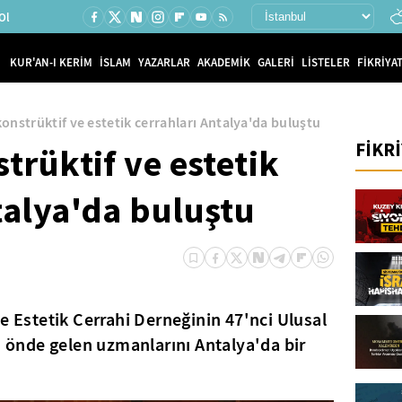
Ol
KUR'AN-I KERİM
İSLAM
YAZARLAR
AKADEMİK
GALERİ
LİSTELER
FİKRİYAT
konstrüktif ve estetik cerrahları Antalya'da buluştu
FİKR
trüktif ve estetik
talya'da buluştu
e Estetik Cerrahi Derneğinin 47'nci Ulusal
in önde gelen uzmanlarını Antalya'da bir