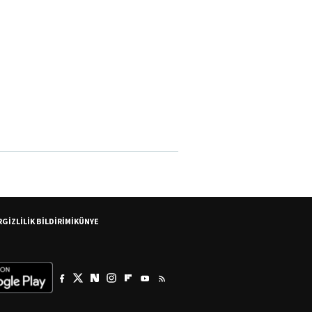
R
GİZLİLİK BİLDİRİMİ
KÜNYE