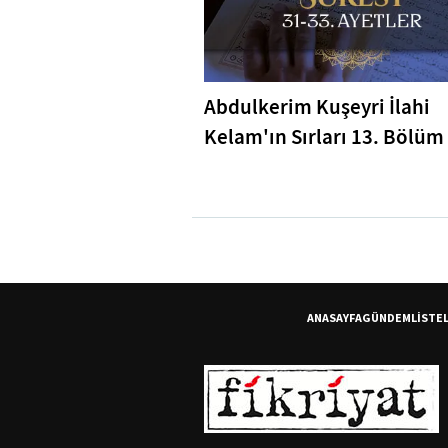
Abdulkerim Kuşeyri İlahi
Kelam'ın Sırları 13. Bölüm 
Bakara Suresi 31-33. Ayetl
Tefsiri
ANASAYFA
GÜNDEM
LİSTE