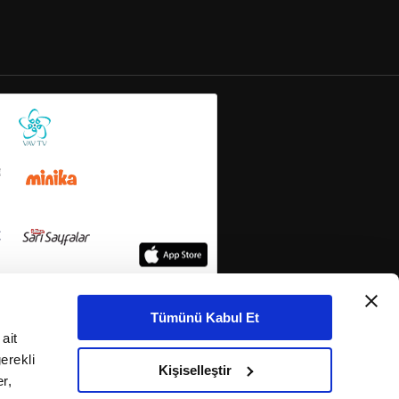
Tümünü Kabul Et
ait
erekli
Kişiselleştir
r,