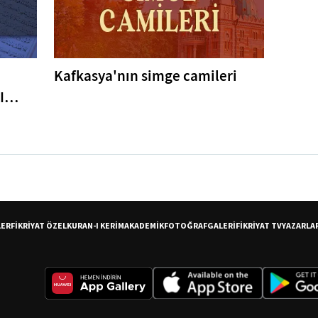
Kafkasya'nın simge camileri
I
er
LER
FİKRİYAT ÖZEL
KURAN-I KERİM
AKADEMİK
FOTOĞRAF
GALERİ
FİKRİYAT TV
YAZARLA