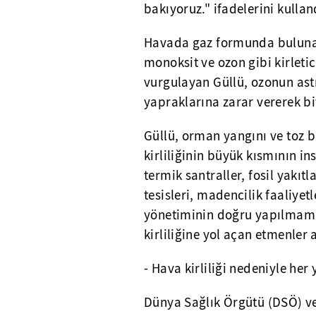
bakıyoruz." ifadelerini kullan
Havada gaz formunda bulunan 
monoksit ve ozon gibi kirletici
vurgulayan Güllü, ozonun astı
yapraklarına zarar vererek bit
Güllü, orman yangını ve toz b
kirliliğinin büyük kısmının i
termik santraller, fosil yakıt
tesisleri, madencilik faaliyet
yönetiminin doğru yapılmamas
kirliliğine yol açan etmenler
- Hava kirliliği nedeniyle her
Dünya Sağlık Örgütü (DSÖ) veri