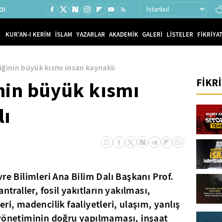
Ol
KUR'AN-I KERİM
İSLAM
YAZARLAR
AKADEMİK
GALERİ
LİSTELER
FİKRİYAT
liğinin büyük kısmı insan kaynaklı
FİKR
inin büyük kısmı
lı
re Bilimleri Ana Bilim Dalı Başkanı Prof.
ntraller, fosil yakıtların yakılması,
ri, madencilik faaliyetleri, ulaşım, yanlış
 yönetiminin doğru yapılmaması, inşaat