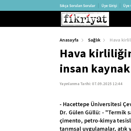
Sıkça Sorulan Sorular
Üye Girişi
Üye 
Anasayfa
Sağlık
Hava kirli
Hava kirliliğ
insan kaynak
Yayınlanma Tarihi:
07.09.2025 12:44
- Hacettepe Üniversitesi Çev
Dr. Gülen Güllü: - "Termik sa
çimento, petro-kimya tesisle
tarımsal uygulamalar, atık