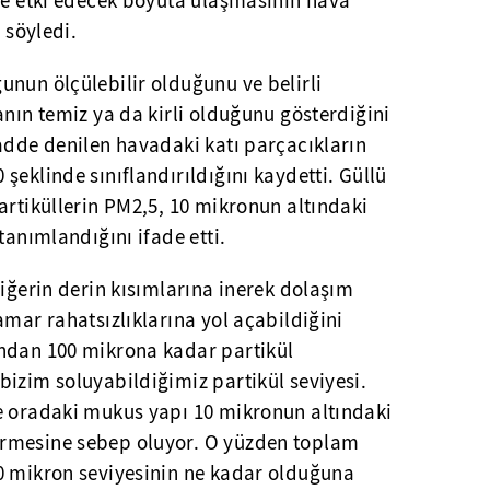
nde etki edecek boyuta ulaşmasının hava
 söyledi.
nun ölçülebilir olduğunu ve belirli
anın temiz ya da kirli olduğunu gösterdiğini
adde denilen havadaki katı parçacıkların
şeklinde sınıflandırıldığını kaydetti. Güllü
artiküllerin PM2,5, 10 mikronun altındaki
tanımlandığını ifade etti.
ciğerin derin kısımlarına inerek dolaşım
amar rahatsızlıklarına yol açabildiğini
ndan 100 mikrona kadar partikül
izim soluyabildiğimiz partikül seviyesi.
e oradaki mukus yapı 10 mikronun altındaki
rmesine sebep oluyor. O yüzden toplam
0 mikron seviyesinin ne kadar olduğuna