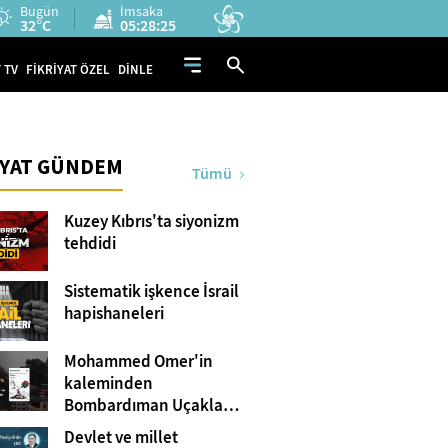
Bugün
İmsaka
32°C
05:28:24
 TV
FİKRİYAT ÖZEL
DİNLE
İYAT GÜNDEM
Tümü
Kuzey Kıbrıs'ta siyonizm
tehdidi
Sistematik işkence İsrail
hapishaneleri
Mohammed Omer'in
kaleminden
Bombardıman Uçakları
ve Tanklar Arasında
Devlet ve millet