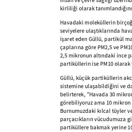
insan ve çevre sağlığı üzeri
kirliliği olarak tanımlandığını
Havadaki moleküllerin birçoğu
seviyelere ulaştıklarında hav
işaret eden Güllü, partikül m
çaplarına göre PM2,5 ve PM10 
2,5 mikronun altındaki ince p
partiküllerin ise PM10 olarak 
Güllü, küçük partiküllerin ak
sistemine ulaşabildiğini ve d
belirterek, "Havada 30 mikro
görebiliyoruz ama 10 mikron b
Burnumuzdaki kılcal tüyler v
parçacıkların vücudumuza gi
partiküllere bakmak yerine 1