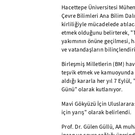
Hacettepe Üniversitesi Mühen
Çevre Bilimleri Ana Bilim Dal
kirliliğiyle mücadelede atılac
etmek olduğunu belirterek, "
yakımının önüne geçilmesi, ha
ve vatandaşların bilinçlendir
Birleşmiş Milletlerin (BM) hav
teşvik etmek ve kamuoyunda 
aldığı kararla her yıl 7 Eylü
Günü" olarak kutlanıyor.
Mavi Gökyüzü İçin Uluslarara
için yarış" olarak belirlendi.
Prof. Dr. Gülen Güllü, AA muha