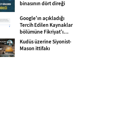
Gazze
binasının dört direği
Google'ın açıkladığı
Tercih Edilen Kaynaklar
bölümüne Fikriyat'ı
eklemeyi unutmayın!
Kudüs üzerine Siyonist-
Mason ittifakı