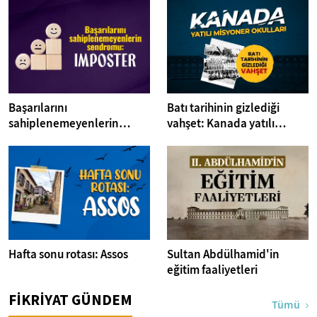
Başarılarını
Batı tarihinin gizlediği
sahiplenemeyenlerin
vahşet: Kanada yatılı
sendromu:Imposter
misyoner okulları
Hafta sonu rotası: Assos
Sultan Abdülhamid'in
eğitim faaliyetleri
FİKRİYAT GÜNDEM
Tümü