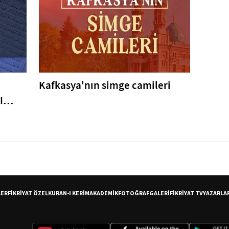
Kafkasya'nın simge camileri
I
er
LER
FİKRİYAT ÖZEL
KURAN-I KERİM
AKADEMİK
FOTOĞRAF
GALERİ
FİKRİYAT TV
YAZARLA