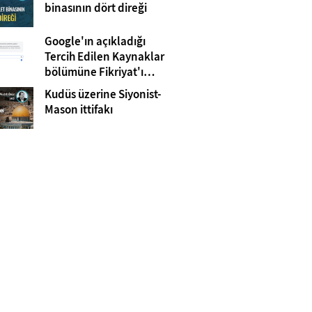
Gazze
binasının dört direği
Google'ın açıkladığı
Tercih Edilen Kaynaklar
bölümüne Fikriyat'ı
eklemeyi unutmayın!
Kudüs üzerine Siyonist-
Mason ittifakı