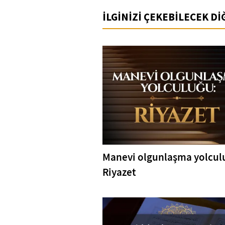
İLGİNİZİ ÇEKEBİLECEK D
Manevi olgunlaşma yolcul
Riyazet