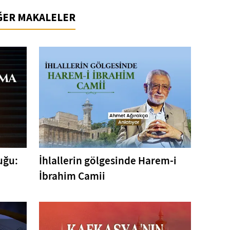
İĞER MAKALELER
uğu:
İhlallerin gölgesinde Harem-i
İbrahim Camii