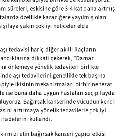
ikle kemoterapiyle birlikte de kullanıyoruz.
am süreleri, eskisine göre 3-4 kat daha artmış
alarda özellikle karaciğere yayılmış olan
 şifaya yakın çok iyi neticeler elde
ı tedavisi hariç diğer akıllı ilaçların
andıklarına dikkati çekerek, "Damar
nı önlemeye yönelik tedavileri birlikte
nde aşı tedavilerini genellikle tek başına
iyle ikisinin mekanizmaları birbirine tezat
nde ise buna daha uygun hastaları seçip fayda
luyoruz. Bağırsak kanserinde vücudun kendi
sını artırmaya yönelik tedavilerle çok iyi
ifadelerini kullandı.
 kırmızı etin bağırsak kanseri yapıcı etkisi