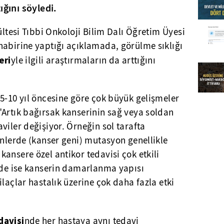
ığını söyledi.
ültesi Tıbbi Onkoloji Bilim Dalı Öğretim Üyesi
habirine yaptığı açıklamada, görülme sıklığı
eri
yle ilgili araştırmaların da arttığını
5-10 yıl öncesine göre çok büyük gelişmeler
"Artık bağırsak kanserinin sağ veya soldan
viler değişiyor. Örneğin sol tarafta
enlerde (kanser geni) mutasyon genellikle
ansere özel antikor tedavisi çok etkili
erde ise kanserin damarlanma yapısı
laçlar hastalık üzerine çok daha fazla etki
davisi
nde her hastaya aynı tedavi