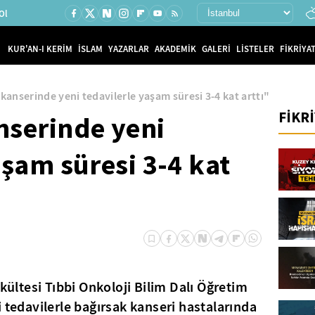
Ol
KUR'AN-I KERİM
İSLAM
YAZARLAR
AKADEMİK
GALERİ
LİSTELER
FİKRİYAT
kanserinde yeni tedavilerle yaşam süresi 3-4 kat arttı"
FİKR
nserinde yeni
aşam süresi 3-4 kat
akültesi Tıbbi Onkoloji Bilim Dalı Öğretim
 tedavilerle bağırsak kanseri hastalarında