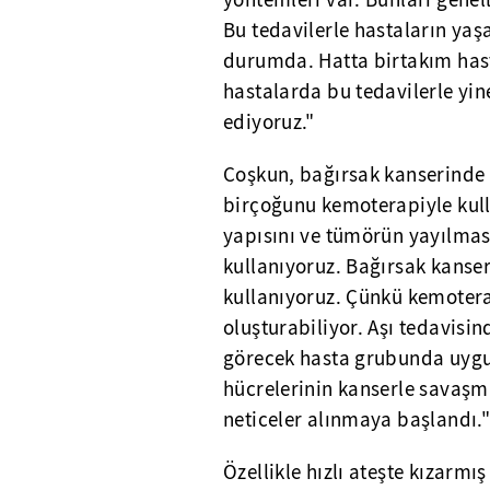
yöntemleri var. Bunları genell
Bu tedavilerle hastaların yaş
durumda. Hatta birtakım hast
hastalarda bu tedavilerle yine
ediyoruz."
Coşkun, bağırsak kanserinde aş
birçoğunu kemoterapiyle kull
yapısını ve tümörün yayılması
kullanıyoruz. Bağırsak kanseri
kullanıyoruz. Çünkü kemoterap
oluşturabiliyor. Aşı tedavisi
görecek hasta grubunda uygu
hücrelerinin kanserle savaşma
neticeler alınmaya başlandı." 
Özellikle hızlı ateşte kızarmış