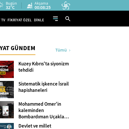
Bugün
Akşama
32°C
00:08:24
 TV
FİKRİYAT ÖZEL
DİNLE
İYAT GÜNDEM
Tümü
Kuzey Kıbrıs'ta siyonizm
tehdidi
Sistematik işkence İsrail
hapishaneleri
Mohammed Omer'in
kaleminden
Bombardıman Uçakları
ve Tanklar Arasında
Devlet ve millet