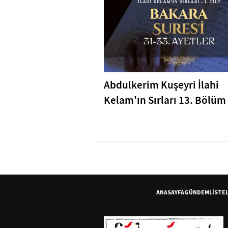
Abdulkerim Kuşeyri İlahi
Kelam'ın Sırları 13. Bölüm 
Bakara Suresi 31-33. Ayetl
Tefsiri
ANASAYFA
GÜNDEM
LİSTE