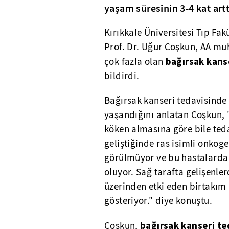
yaşam süresinin 3-4 kat artt
Kırıkkale Üniversitesi Tıp Fak
Prof. Dr. Uğur Coşkun, AA mu
bağırsak kans
çok fazla olan
bildirdi.
Bağırsak kanseri tedavisinde 
yaşandığını anlatan Coşkun, 
köken almasına göre bile teda
geliştiğinde ras isimli onkog
görülmüyor ve bu hastalarda k
oluyor. Sağ tarafta gelişenl
üzerinden etki eden birtakım i
gösteriyor." diye konuştu.
bağırsak kanseri te
Coşkun,