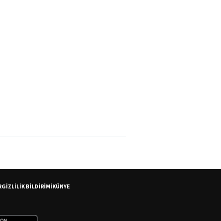
R
GİZLİLİK BİLDİRİMİ
KÜNYE