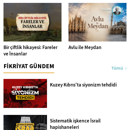
İstanbul Fotoğrafları
Bir çiftlik hikayesi: Fareler
Avlu ile Meydan
ve İnsanlar
FİKRİYAT GÜNDEM
Tümü
Kuzey Kıbrıs'ta siyonizm tehdidi
Sistematik işkence İsrail
hapishaneleri