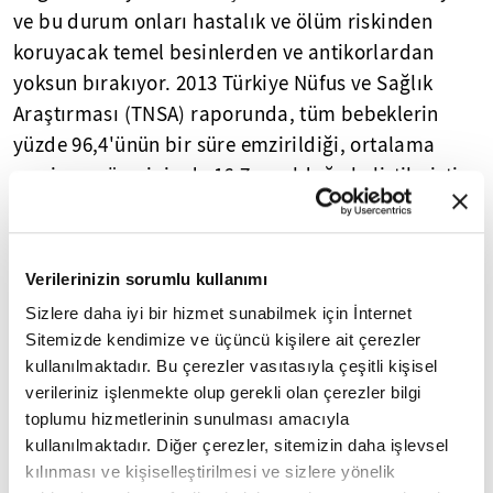
ve bu durum onları hastalık ve ölüm riskinden
koruyacak temel besinlerden ve antikorlardan
yoksun bırakıyor. 2013 Türkiye Nüfus ve Sağlık
Araştırması (TNSA) raporunda, tüm bebeklerin
yüzde 96,4'ünün bir süre emzirildiği, ortalama
emzirme süresinin de 16,7 ay olduğu belirtilmiştir.
İlk 1 saatte anne sütüyle beslenme sıklığı yüzde 50,
6 aya kadar herhangi bir dönemde sadece anne
sütüyle beslenme sıklığı yüzde 30,1, 6 ay sadece
Verilerinizin sorumlu kullanımı
anne sütü ile beslenme sıklığı yüzde 2,4, birinci
Sizlere daha iyi bir hizmet sunabilmek için İnternet
yılda anne sütüne devam etme sıklığı yüzde
Sitemizde kendimize ve üçüncü kişilere ait çerezler
68,2'dir. Türkiye için bu sonuçlar emzirme
kullanılmaktadır. Bu çerezler vasıtasıyla çeşitli kişisel
açısından maalesef çok başarılı değildir."
verileriniz işlenmekte olup gerekli olan çerezler bilgi
toplumu hizmetlerinin sunulması amacıyla
"BEBEKLERİNİ ANNE SÜTÜYLE
kullanılmaktadır. Diğer çerezler, sitemizin daha işlevsel
kılınması ve kişiselleştirilmesi ve sizlere yönelik
BESLEYEBİLECEKLERİNE İNANDIRILMASI