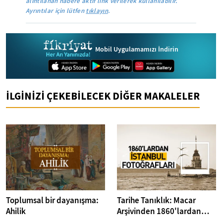
alıntılanan habere aktif link verilerek kullanılabilir.
Ayrıntılar için lütfen
tıklayın
.
Mobil Uygulamamızı İndirin
İLGİNİZİ ÇEKEBİLECEK DİĞER MAKALELER
Toplumsal bir dayanışma:
Tarihe Tanıklık: Macar
Ahilik
Arşivinden 1860'lardan