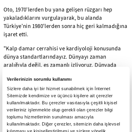
Oto, 1970'lerden bu yana gelişen rüzgarı hep
yakaladıklarını vurgulayarak, bu alanda
Türkiye'nin 1980'lerden sonra hiç geri kalmadığına
işaret etti.
"Kalp damar cerrahisi ve kardiyoloji konusunda
dünya standartlarındayız. Dünyayı zaman
aralığıyla değil, eş zamanlı izliyoruz. Dünyada
1998'de küçük delikten aort kapak ameliyatı
Verilerinizin sorumlu kullanımı
yapıldı. 2000'de biz yaptık, ilk yayınımız var. Küçük
Sizlere daha iyi bir hizmet sunabilmek için İnternet
delikten kalp ameliyatlarını 18 yıldır uyguluyoruz.
Sitemizde kendimize ve üçüncü kişilere ait çerezler
Dünyada da en fazla 20 yıldır yapılıyor" diyen Oto,
kullanılmaktadır. Bu çerezler vasıtasıyla çeşitli kişisel
ameliyatlarda yüksek teknolojiyi kullandıklarını
verileriniz işlenmekte olup gerekli olan çerezler bilgi
belirtti.
toplumu hizmetlerinin sunulması amacıyla
kullanılmaktadır. Diğer çerezler, sitemizin daha işlevsel
"GÖĞÜS AĞRISINDA İLK MÜDAHALEDE GEÇ
kılınması ve kişiselleştirilmesi ve sizlere yönelik