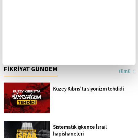
Sultan Abdülhamid'in
Anadolu'nun devamı:
eğitim faaliyetleri
Halep şehri
FİKRİYAT GÜNDEM
Tümü
Kuzey Kıbrıs'ta siyonizm tehdidi
Sistematik işkence İsrail
hapishaneleri