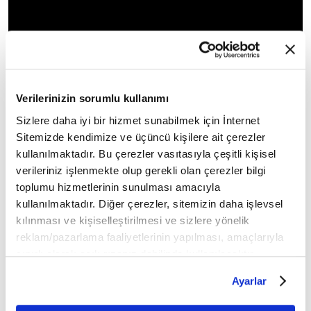
Verilerinizin sorumlu kullanımı
Sizlere daha iyi bir hizmet sunabilmek için İnternet
Sitemizde kendimize ve üçüncü kişilere ait çerezler
kullanılmaktadır. Bu çerezler vasıtasıyla çeşitli kişisel
🔹 Şaban ayından itibaren başlayan adet, özellikle
verileriniz işlenmekte olup gerekli olan çerezler bilgi
Ramazan ayına bir gün kala yoğun bir şekilde
toplumu hizmetlerinin sunulması amacıyla
kullanılmaktadır. Diğer çerezler, sitemizin daha işlevsel
idrak edilir. Akraba, dost ve yakınların Ramazan'a
kılınması ve kişiselleştirilmesi ve sizlere yönelik
birlikte girmesine vesile olan günde yeme ve
reklam/pazarlama faaliyetlerinin yapılması, amaçlarıyla
içmenin yanı sıra Yemen halkı camilere akın eder.
sınırlı olarak açık rızanız dahilinde kullanılacaktır.
Çerezlere ilişkin tercihlerinizi çerez paneli vasıtasıyla
Mübarek Ramazan ayı Yemen başta olmak üzere
Ayarlar
belirleyebilirsiniz. Çerezlere ilişkin detaylı bilgi için
tüm İslam alemine hayırlı olsun!
Ayarlar butonuna tıklayabilir,
Çerez Bilgilendirme