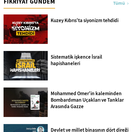
FİKRİYAT GÜNDEM
Ayetler Tefsiri
Tümü
Kuzey Kıbrıs'ta siyonizm tehdidi
Sistematik işkence İsrail
hapishaneleri
Mohammed Omer'in kaleminden
Bombardıman Uçakları ve Tanklar
Arasında Gazze
Devlet ve millet binasının dört direği