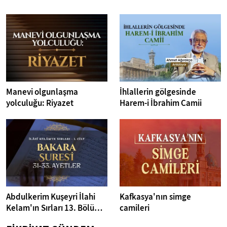
Manevi olgunlaşma
İhlallerin gölgesinde
yolculuğu: Riyazet
Harem-i İbrahim Camii
Abdulkerim Kuşeyri İlahi
Kafkasya'nın simge
Kelam'ın Sırları 13. Bölüm I
camileri
Bakara Suresi 31-33.