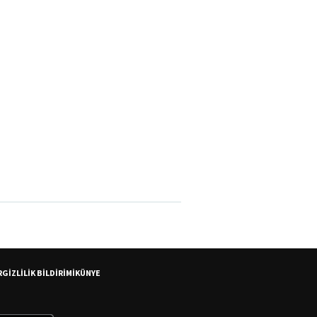
R
GİZLİLİK BİLDİRİMİ
KÜNYE