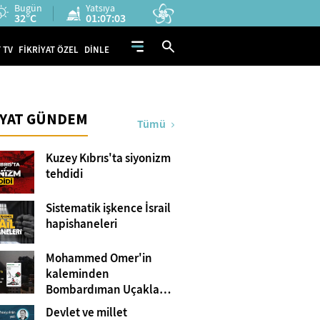
Bugün
Yatsıya
32°C
01:07:02
 TV
FİKRİYAT ÖZEL
DİNLE
İYAT GÜNDEM
Tümü
Kuzey Kıbrıs'ta siyonizm
tehdidi
Sistematik işkence İsrail
hapishaneleri
Mohammed Omer'in
kaleminden
Bombardıman Uçakları
ve Tanklar Arasında
Devlet ve millet