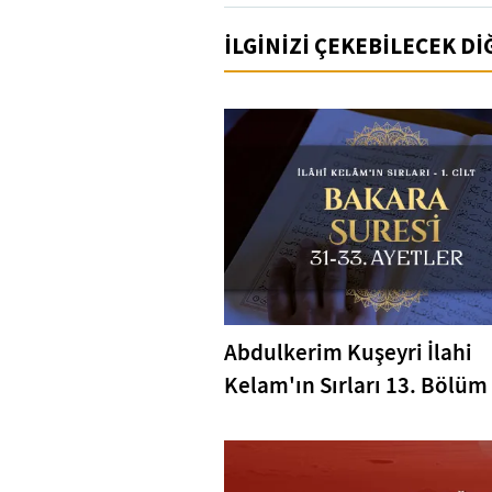
İLGİNİZİ ÇEKEBİLECEK D
Abdulkerim Kuşeyri İlahi
Kelam'ın Sırları 13. Bölüm 
Bakara Suresi 31-33. Ayetl
Tefsiri