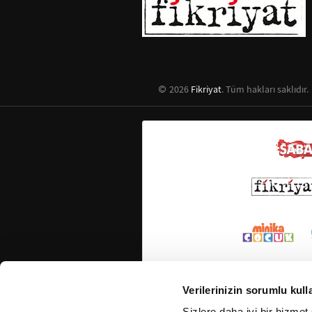
2026
Fikriyat
. Tüm hakları saklıdır.
Verilerinizin sorumlu kull
Sizlere daha iyi bir hizmet