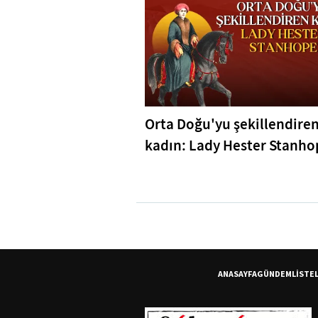
Orta Doğu'yu şekillendire
kadın: Lady Hester Stanho
ANASAYFA
GÜNDEM
LİSTE