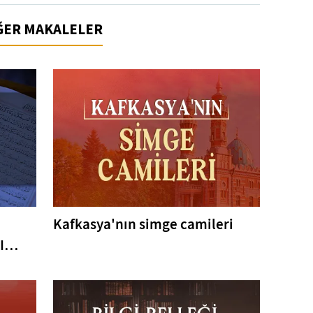
İĞER MAKALELER
Kafkasya'nın simge camileri
I
er