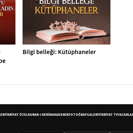
n
Bilgi belleği: Kütüphaneler
pe
LER
FİKRİYAT ÖZEL
KURAN-I KERİM
AKADEMİK
FOTOĞRAF
GALERİ
FİKRİYAT TV
YAZARLA