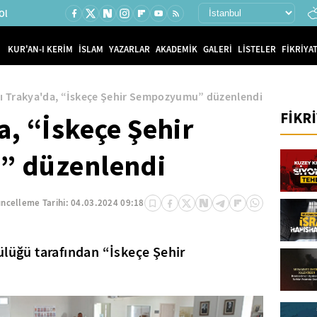
Ol
KUR'AN-I KERİM
İSLAM
YAZARLAR
AKADEMİK
GALERİ
LİSTELER
FİKRİYAT
ı Trakya'da, “İskeçe Şehir Sempozyumu” düzenlendi
FİKR
a, “İskeçe Şehir
 düzenlendi
ncelleme Tarihi:
04.03.2024 09:18
ülüğü tarafından “İskeçe Şehir