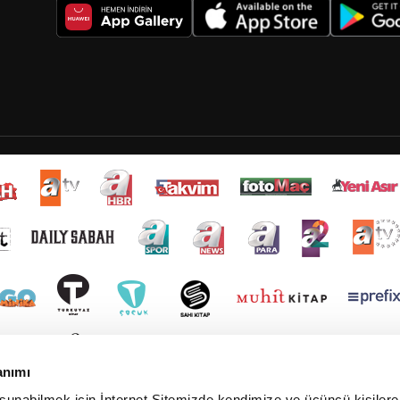
anımı
 sunabilmek için İnternet Sitemizde kendimize ve üçüncü kişilere 