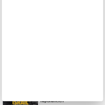
Osmanlı’nın namlı Valide
661 yıllık miras: Leylekli
Sultanı: Hatice Turhan
Güdük Minareli Cami
FİKRİYAT GÜNDEM
Tümü
Kuzey Kıbrıs'ta siyonizm tehdidi
Sistematik işkence İsrail
hapishaneleri