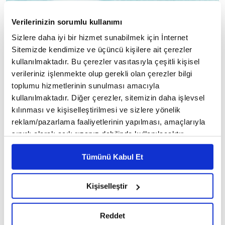
Verilerinizin sorumlu kullanımı
Sizlere daha iyi bir hizmet sunabilmek için İnternet
Sitemizde kendimize ve üçüncü kişilere ait çerezler
kullanılmaktadır. Bu çerezler vasıtasıyla çeşitli kişisel
verileriniz işlenmekte olup gerekli olan çerezler bilgi
toplumu hizmetlerinin sunulması amacıyla
kullanılmaktadır. Diğer çerezler, sitemizin daha işlevsel
kılınması ve kişiselleştirilmesi ve sizlere yönelik
reklam/pazarlama faaliyetlerinin yapılması, amaçlarıyla
sınırlı olarak açık rızanız dahilinde kullanılacaktır.
Çerezlere ilişkin tercihlerinizi çerez paneli vasıtasıyla
Tümünü Kabul Et
belirleyebilirsiniz. Çerezlere ilişkin detaylı bilgi için
Ayarlar butonuna tıklayabilir,
Çerez Bilgilendirme
Metnimizi ziyaret edebilirsiniz.
Kişiselleştir
6698 sayılı Kişisel Verilerin Korunması Kanunu uyarınca
hazırlanmış olan İnternet Sitesi Aydınlatma Metnimizi
Reddet
okumak ve sitemizi ziyaretiniz kapsamında