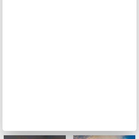
Mobil Uygulamamızı İndirin
İLGİNİZİ ÇEKEBİLECEK DİĞER MAKALELER
Toplumsal bir dayanışma:
Tarihe Tanıklık: Macar
Ahilik
Arşivinden 1860'lardan
İstanbul Fotoğrafları