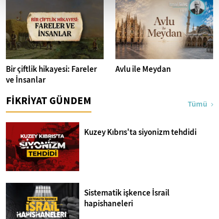
Bir çiftlik hikayesi: Fareler
Avlu ile Meydan
ve İnsanlar
FİKRİYAT GÜNDEM
Tümü
Kuzey Kıbrıs'ta siyonizm tehdidi
Sistematik işkence İsrail
hapishaneleri