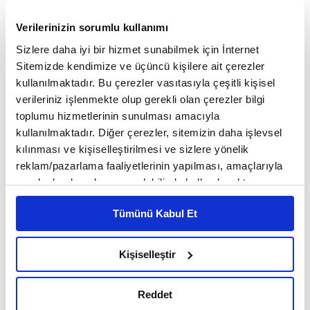
KRASP Eş Direktörü Dr. Michele Massa
, AA
muhabirine yaptığı açıklamada, proje ile Konya
Verilerinizin sorumlu kullanımı
Ovası'nda milattan önce 9 bin yıl öncesine uzanan
Sizlere daha iyi bir hizmet sunabilmek için İnternet
uygarlıklarla, insan ve çevre ilişkilerini anlamayı
Sitemizde kendimize ve üçüncü kişilere ait çerezler
amaçladıklarını söyledi.
kullanılmaktadır. Bu çerezler vasıtasıyla çeşitli kişisel
verileriniz işlenmekte olup gerekli olan çerezler bilgi
Konya'nın, Anadolu'nun arkeoloji alanında en
toplumu hizmetlerinin sunulması amacıyla
kullanılmaktadır. Diğer çerezler, sitemizin daha işlevsel
zengin ve bereketli yerlerinden olduğuna işaret
kılınması ve kişiselleştirilmesi ve sizlere yönelik
eden Massa, "Burası adeta Mezopotamya gibidir.
reklam/pazarlama faaliyetlerinin yapılması, amaçlarıyla
Karatay ile Çumra ilçesi sınırlarında yer alan
sınırlı olarak açık rızanız dahilinde kullanılacaktır.
bölge, arkeolojik anlamda çok verimlidir.
Çerezlere ilişkin tercihlerinizi çerez paneli vasıtasıyla
Mezopotamya standartlarındaki bu havza yeni
Tümünü Kabul Et
belirleyebilirsiniz. Çerezlere ilişkin detaylı bilgi için
keşiflere kapı aralıyor." diye konuştu.
Ayarlar butonuna tıklayabilir,
Çerez Bilgilendirme
Metnimizi ziyaret edebilirsiniz.
Kişiselleştir
Michele Massa, tarihsel süreç içerisinde tarıma
6698 sayılı Kişisel Verilerin Korunması Kanunu uyarınca
hazırlanmış olan İnternet Sitesi Aydınlatma Metnimizi
dayalı yaşam biçiminin merak edildiğini
Reddet
okumak ve sitemizi ziyaretiniz kapsamında
vurgulayarak, bölgenin eski uygarlıklardan