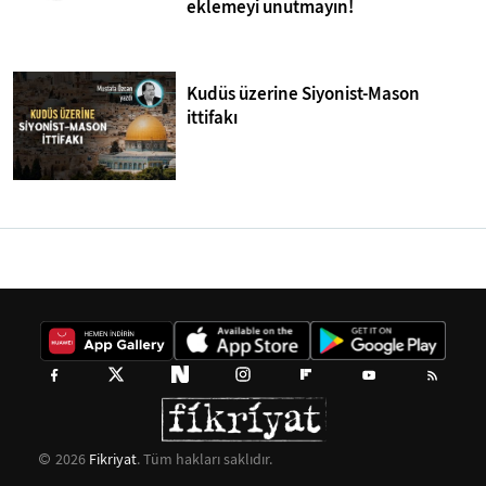
eklemeyi unutmayın!
Kudüs üzerine Siyonist-Mason
ittifakı
2026
Fikriyat
. Tüm hakları saklıdır.