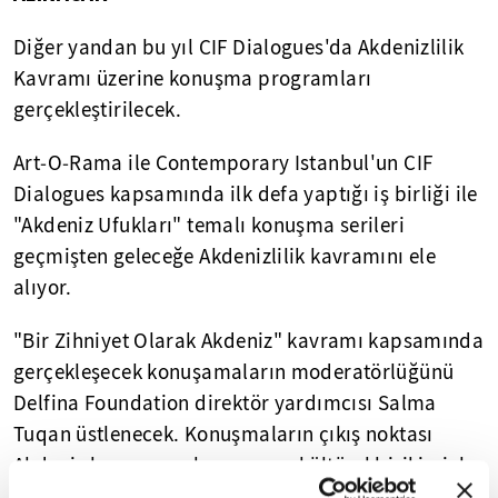
Diğer yandan bu yıl CIF Dialogues'da Akdenizlilik
Kavramı üzerine konuşma programları
gerçekleştirilecek.
Art‐O‐Rama ile Contemporary Istanbul'un CIF
Dialogues kapsamında ilk defa yaptığı iş birliği ile
"Akdeniz Ufukları" temalı konuşma serileri
geçmişten geleceğe Akdenizlilik kavramını ele
alıyor.
"Bir Zihniyet Olarak Akdeniz" kavramı kapsamında
gerçekleşecek konuşamaların moderatörlüğünü
Delfina Foundation direktör yardımcısı Salma
Tuqan üstlenecek. Konuşmaların çıkış noktası
Akdeniz havzasının konumu ve kültürel birikimiyle
etrafındaki birçok toplumun geçmişini, şimdisini