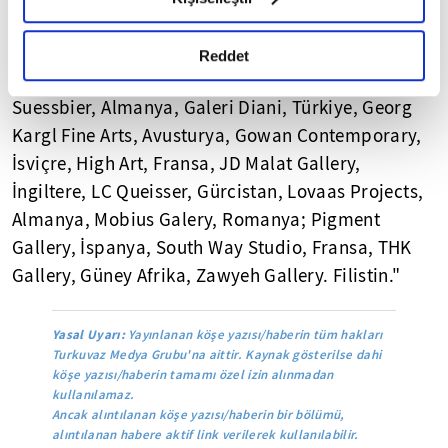
okumak ve sitemizi ziyaretiniz kapsamında
Shared Space,
Gürcistan
, Ferda Art Platform,
gerçekleştirilen veri işleme faaliyetleri ile ilgili daha
Türkiye; Foco Gallery, Portekiz, Gallerie Krizinger,
detaylı bilgi almak için lütfen
tıklayınız.
Reddet
Avusturya, Gallerie Kandlhofer, Avusturya, Tore
Suessbier, Almanya, Galeri Diani, Türkiye, Georg
Kargl Fine Arts, Avusturya, Gowan Contemporary,
İsviçre, High Art, Fransa, JD Malat Gallery,
İngiltere, LC Queisser, Gürcistan, Lovaas Projects,
Almanya, Mobius Galery, Romanya; Pigment
Gallery, İspanya, South Way Studio, Fransa, THK
Gallery, Güney Afrika, Zawyeh Gallery. Filistin."
Yasal Uyarı:
Yayınlanan köşe yazısı/haberin tüm hakları
Turkuvaz Medya Grubu'na aittir. Kaynak gösterilse dahi
köşe yazısı/haberin tamamı özel izin alınmadan
kullanılamaz.
Ancak alıntılanan köşe yazısı/haberin bir bölümü,
alıntılanan habere aktif link verilerek kullanılabilir.