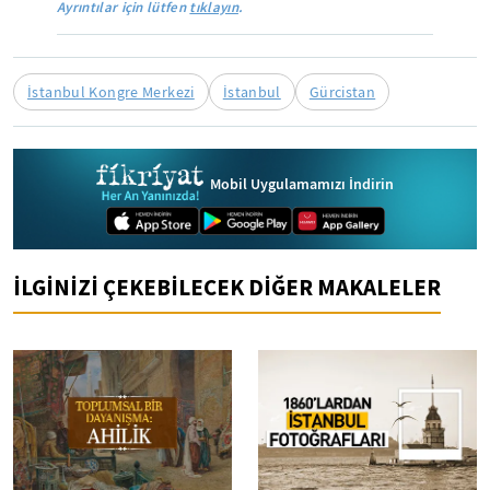
Ayrıntılar için lütfen
tıklayın
.
İstanbul Kongre Merkezi
İstanbul
Gürcistan
Mobil Uygulamamızı İndirin
İLGİNİZİ ÇEKEBİLECEK DİĞER MAKALELER