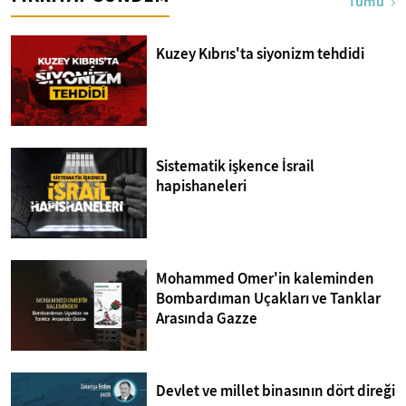
Tümü
Kuzey Kıbrıs'ta siyonizm tehdidi
Sistematik işkence İsrail
hapishaneleri
Mohammed Omer'in kaleminden
Bombardıman Uçakları ve Tanklar
Arasında Gazze
Devlet ve millet binasının dört direği