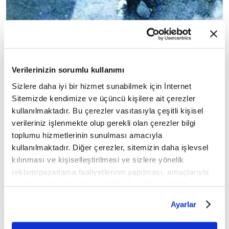
NEDEN BENİ GEÇ BULDUN?
Verilerinizin sorumlu kullanımı
Sonra nasıl buluştunuz?
Sizlere daha iyi bir hizmet sunabilmek için İnternet
Sitemizde kendimize ve üçüncü kişilere ait çerezler
-Bizi Kore'deki Ankara Parkı'nda bir araya
kullanılmaktadır. Bu çerezler vasıtasıyla çeşitli kişisel
getirdiler. Onu görmeden önceki heyecanım, kalp
verileriniz işlenmekte olup gerekli olan çerezler bilgi
atışım inanılmazdı. Sürekli düşünüyordum. Ne
toplumu hizmetlerinin sunulması amacıyla
kadar yaşlanmış olabileceğini, ne kadar sağlıklı
kullanılmaktadır. Diğer çerezler, sitemizin daha işlevsel
olabileceğini... Benim onu ne kadar
kılınması ve kişiselleştirilmesi ve sizlere yönelik
reklam/pazarlama faaliyetlerinin yapılması, amaçlarıyla
hatırladığımı... Onun beni ne kadar hatırladığını
sınırlı olarak açık rızanız dahilinde kullanılacaktır.
çok merak ediyordum. Buluştuk. Ağlıyorduk.
Çerezlere ilişkin tercihlerinizi çerez paneli vasıtasıyla
"Neden bu kadar uzun sürdü, neden daha önce
Ayarlar
belirleyebilirsiniz. Çerezlere ilişkin detaylı bilgi için
gelmedin, seni çok özledim" dedim. Ağlıyordum.
Ayarlar butonuna tıklayabilir,
Çerez Bilgilendirme