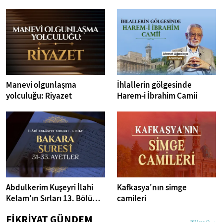
Manevi olgunlaşma
İhlallerin gölgesinde
yolculuğu: Riyazet
Harem-i İbrahim Camii
Abdulkerim Kuşeyri İlahi
Kafkasya'nın simge
Kelam'ın Sırları 13. Bölüm I
camileri
Bakara Suresi 31-33.
FİKRİYAT GÜNDEM
Ayetler Tefsiri