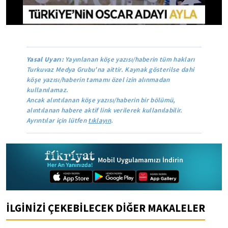
Yasal Uyarı:
Yayınlanan köşe yazısı/haberin tüm hakları
Turkuvaz Medya Grubu'na aittir. Kaynak gösterilse dahi
köşe yazısı/haberin tamamı özel izin alınmadan
kullanılamaz.
Ancak alıntılanan köşe yazısı/haberin bir bölümü,
alıntılanan habere aktif link verilerek kullanılabilir.
Ayrıntılar için lütfen
tıklayın
.
Mobil Uygulamamızı İndirin
İLGİNİZİ ÇEKEBİLECEK DİĞER MAKALELER