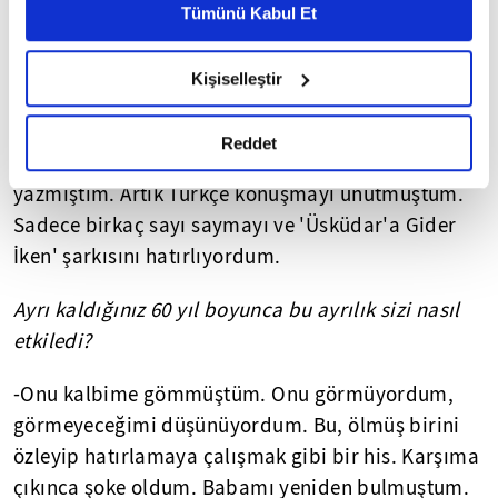
Birbirimizi daha erken bulabilseydik, daha fazla
Metnimizi ziyaret edebilirsiniz.
Tümünü Kabul Et
vakit geçirebilseydik... İkimiz de yaşlanmıştık.
6698 sayılı Kişisel Verilerin Korunması Kanunu uyarınca
hazırlanmış olan İnternet Sitesi Aydınlatma Metnimizi
"Neden beni bu kadar geç buldun" diyordum, onu
Kişiselleştir
okumak ve sitemizi ziyaretiniz kapsamında
çok özlemiştim. Mektuplaşmaya, birbirimize
gerçekleştirilen veri işleme faaliyetleri ile ilgili daha
fotoğraflarımızı göndermeye başladık. Bir
detaylı bilgi almak için lütfen
tıklayınız.
Reddet
mektupta "Her gün resminizle konuşuyorum" diye
yazmıştım. Artık Türkçe konuşmayı unutmuştum.
Sadece birkaç sayı saymayı ve 'Üsküdar'a Gider
İken' şarkısını hatırlıyordum.
Ayrı kaldığınız 60 yıl boyunca bu ayrılık sizi nasıl
etkiledi?
-Onu kalbime gömmüştüm. Onu görmüyordum,
görmeyeceğimi düşünüyordum. Bu, ölmüş birini
özleyip hatırlamaya çalışmak gibi bir his. Karşıma
çıkınca şoke oldum. Babamı yeniden bulmuştum.