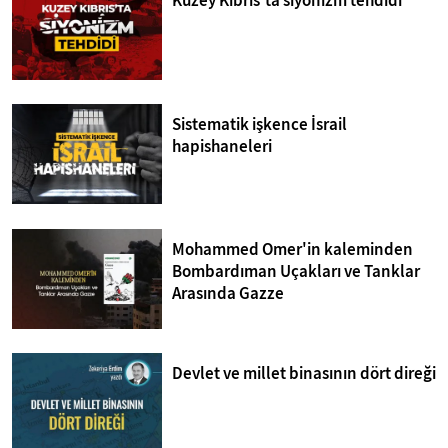
Kuzey Kıbrıs'ta siyonizm tehdidi
Sistematik işkence İsrail
hapishaneleri
Mohammed Omer'in kaleminden
Bombardıman Uçakları ve Tanklar
Arasında Gazze
Devlet ve millet binasının dört direği