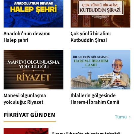
Anadolu'nun devamı:
Çok yönlü bir alim:
Halep şehri
Kutbüddin Şirazi
Manevi olgunlaşma
İhlallerin gölgesinde
yolculuğu: Riyazet
Harem-i İbrahim Camii
FİKRİYAT GÜNDEM
Tümü