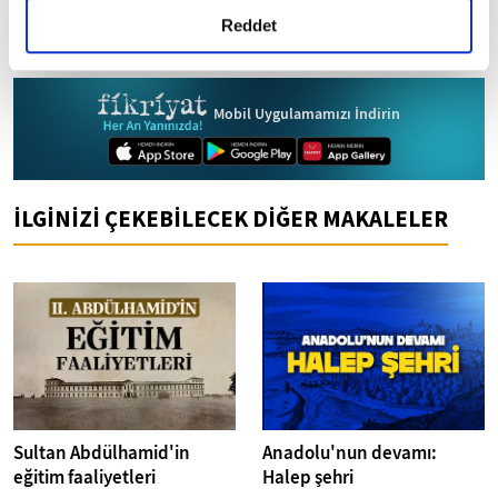
alıntılanan habere aktif link verilerek kullanılabilir.
detaylı bilgi almak için lütfen
tıklayınız.
Reddet
Ayrıntılar için lütfen
tıklayın
.
Mobil Uygulamamızı İndirin
İLGİNİZİ ÇEKEBİLECEK DİĞER MAKALELER
Sultan Abdülhamid'in
Anadolu'nun devamı:
eğitim faaliyetleri
Halep şehri