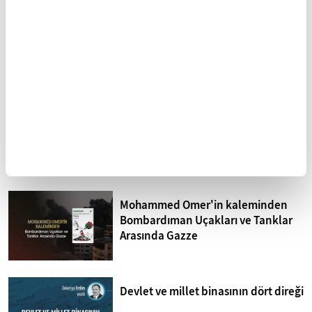
Kuzey Kıbrıs'ta siyonizm tehdidi
Sistematik işkence İsrail
hapishaneleri
Mohammed Omer'in kaleminden
Bombardıman Uçakları ve Tanklar
Arasında Gazze
Devlet ve millet binasının dört direği