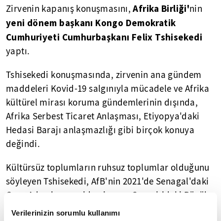
Afrika Birliği'
Zirvenin kapanış konuşmasını,
nin
yeni dönem başkanı Kongo Demokratik
Cumhuriyeti Cumhurbaşkanı Felix Tshisekedi
yaptı.
Tshisekedi konuşmasında, zirvenin ana gündem
maddeleri Kovid-19 salgınıyla mücadele ve Afrika
kültürel mirası koruma gündemlerinin dışında,
Afrika Serbest Ticaret Anlaşması, Etiyopya'daki
Hedasi Barajı anlaşmazlığı gibi birçok konuya
değindi.
Kültürsüz toplumların ruhsuz toplumlar olduğunu
söyleyen Tshisekedi, AfB'nin 2021'de Senagal'daki
Gora Adası'nın yeniden inşası, Cezayir'deki Büyük
Afrika Müzesi (GMA),
Mısır
'daki Büyük Mısır Müzesi
Verilerinizin sorumlu kullanımı