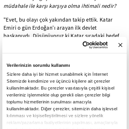
müdahale ile karşı karşıya olma ihtimali nedir?
"Evet, bu olayı çok yakından takip ettik. Katar
Emiri o gün Erdoğan'ı arayan ilk devlet
başkanıydı. Düşünüyoruz ki Katar sıradaki hedef
olabilir. Çünkü Türkiye ve Katar dünya üzerindeki
mazlum insanlar için ortak onurlu bir duruş
sergiliyor, bu noktada Katar bir sonraki hedef
Verilerinizin sorumlu kullanımı
olabilir."
Sizlere daha iyi bir hizmet sunabilmek için İnternet
Sitemizde kendimize ve üçüncü kişilere ait çerezler
Yasal Uyarı:
Yayınlanan köşe yazısı/haberin tüm hakları
kullanılmaktadır. Bu çerezler vasıtasıyla çeşitli kişisel
Turkuvaz Medya Grubu'na aittir. Kaynak gösterilse dahi
verileriniz işlenmekte olup gerekli olan çerezler bilgi
köşe yazısı/haberin tamamı özel izin alınmadan
toplumu hizmetlerinin sunulması amacıyla
kullanılamaz.
Ancak alıntılanan köşe yazısı/haberin bir bölümü,
kullanılmaktadır. Diğer çerezler, sitemizin daha işlevsel
alıntılanan habere aktif link verilerek kullanılabilir.
kılınması ve kişiselleştirilmesi ve sizlere yönelik
Ayrıntılar için lütfen
tıklayın
.
reklam/pazarlama faaliyetlerinin yapılması, amaçlarıyla