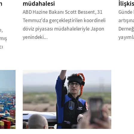
n
müdahalesi
İlişki
ABD Hazine Bakanı Scott Bessent, 31
Günde b
Temmuz'da gerçekleştirilen koordineli
artışın
döviz piyasası müdahaleleriyle Japon
Derneğ
e,
yenindeki...
yayıml
nmış
cı