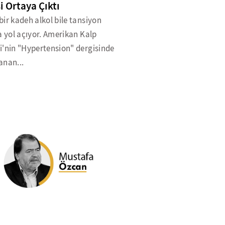
si Ortaya Çıktı
ir kadeh alkol bile tansiyon
a yol açıyor. Amerikan Kalp
i'nin "Hypertension" dergisinde
anan...