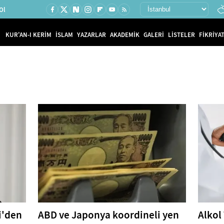
Ol
KUR'AN-I KERİM
İSLAM
YAZARLAR
AKADEMİK
GALERİ
LİSTELER
FİKRİYAT
i'den
ABD ve Japonya koordineli yen
Alkol