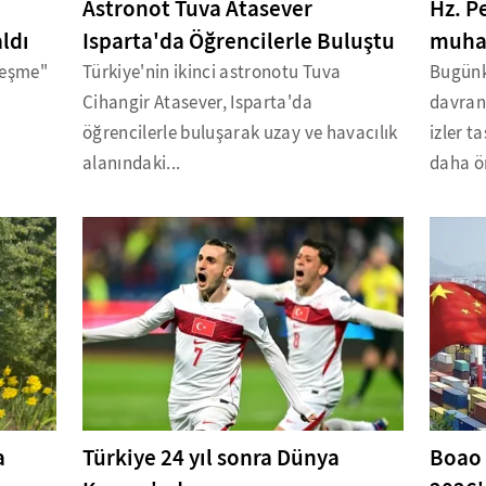
Astronot Tuva Atasever
Hz. P
aldı
Isparta'da Öğrencilerle Buluştu
muhat
leşme"
Türkiye'nin ikinci astronotu Tuva
Bugünk
Cihangir Atasever, Isparta'da
davranı
u
öğrencilerle buluşarak uzay ve havacılık
izler t
alanındaki...
daha ön
a
Türkiye 24 yıl sonra Dünya
Boao 