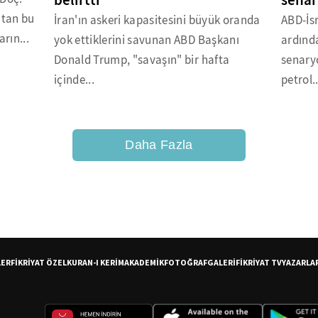
belirtti
senar
t'tan bu
İran'ın askeri kapasitesini büyük oranda
ABD-İsr
rın...
yok ettiklerini savunan ABD Başkanı
ardında
Donald Trump, "savaşın" bir hafta
senaryo
içinde...
petrol..
Daha Fazla
LER
FİKRİYAT ÖZEL
KURAN-I KERİM
AKADEMİK
FOTOĞRAF
GALERİ
FİKRİYAT TV
YAZARLA