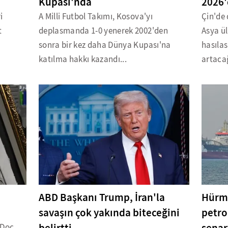
Kupası'nda
2026'
i
A Milli Futbol Takımı, Kosova'yı
Çin'de
t
deplasmanda 1-0 yenerek 2002'den
Asya ül
sonra bir kez daha Dünya Kupası'na
hasılas
katılma hakkı kazandı...
artacağ
ABD Başkanı Trump, İran'la
Hürmü
savaşın çok yakında biteceğini
petro
 Doç.