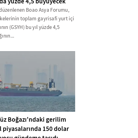
da yüzde 4,5 büyüyecek
 düzenlenen Boao Asya Forumu,
kelerinin toplam gayrisafi yurt içi
ının (GSYH) bu yıl yüzde 4,5
ının...
z Boğazı'ndaki gerilim
l piyasalarında 150 dolar