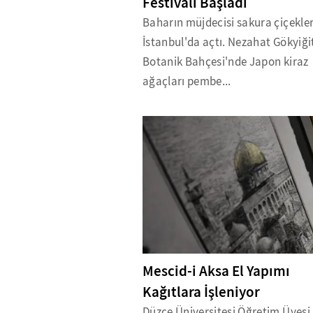
Festivali Başladı
Baharın müjdecisi sakura çiçekler
İstanbul'da açtı. Nezahat Gökyiği
Botanik Bahçesi'nde Japon kiraz
ağaçları pembe...
Mescid-i Aksa El Yapımı
Kağıtlara İşleniyor
Düzce Üniversitesi Öğretim Üyesi