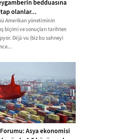
eygamberin bedduasına
ap olanlar...
ü Amerikan yönetiminin
ş biçimi ve sonuçları tarihten
aşıyor. Déjà vu (biz bu sahneyi
ce...
Forumu: Asya ekonomisi