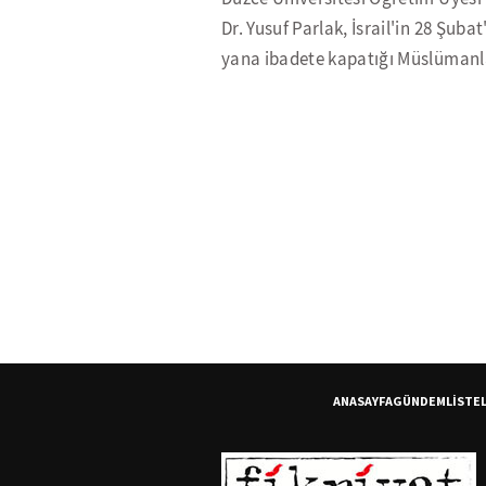
Dr. Yusuf Parlak, İsrail'in 28 Şuba
yana ibadete kapatığı Müslümanla
ANASAYFA
GÜNDEM
LİSTE