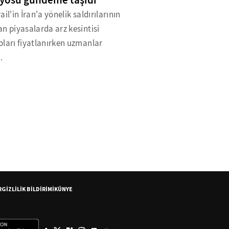
yosu gündeme taşıdı
ail'in İran'a yönelik saldırılarının
n piyasalarda arz kesintisi
ları fiyatlanırken uzmanlar
.
R
GİZLİLİK BİLDİRİMİ
KÜNYE