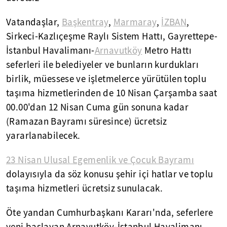
Vatandaşlar,
Başkentray
,
Marmaray
,
İZBAN
,
Sirkeci-Kazlıçeşme Raylı Sistem Hattı, Gayrettepe-
İstanbul Havalimanı-
Arnavutköy
Metro Hattı
seferleri ile belediyeler ve bunların kurdukları
birlik, müessese ve işletmelerce yürütülen toplu
taşıma hizmetlerinden de 10 Nisan Çarşamba saat
00.00'dan 12 Nisan Cuma gün sonuna kadar
(Ramazan Bayramı süresince) ücretsiz
yararlanabilecek.
23 Nisan Ulusal Egemenlik ve Çocuk Bayramı
dolayısıyla da söz konusu şehir içi hatlar ve toplu
taşıma hizmetleri ücretsiz sunulacak.
Öte yandan Cumhurbaşkanı Kararı'nda, seferlere