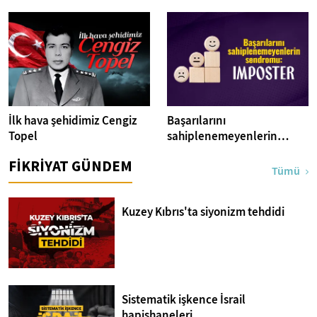
İlk hava şehidimiz Cengiz
Başarılarını
Topel
sahiplenemeyenlerin
sendromu:Imposter
FİKRİYAT GÜNDEM
Tümü
Kuzey Kıbrıs'ta siyonizm tehdidi
Sistematik işkence İsrail
hapishaneleri