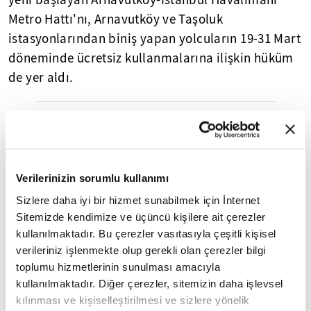
yeni başlayan Arnavutköy-İstanbul Havalimanı
Metro Hattı'nı, Arnavutköy ve Taşoluk
istasyonlarından biniş yapan yolcuların 19-31 Mart
döneminde ücretsiz kullanmalarına ilişkin hüküm
de yer aldı.
Yasal Uyarı:
Yayınlanan köşe yazısı/haberin tüm hakları
Turkuvaz Medya Grubu'na aittir. Kaynak gösterilse dahi
köşe yazısı/haberin tamamı özel izin alınmadan
kullanılamaz.
Ancak alıntılanan köşe yazısı/haberin bir bölümü,
Verilerinizin sorumlu kullanımı
alıntılanan habere aktif link verilerek kullanılabilir.
Sizlere daha iyi bir hizmet sunabilmek için İnternet
Ayrıntılar için lütfen
tıklayın
.
Sitemizde kendimize ve üçüncü kişilere ait çerezler
kullanılmaktadır. Bu çerezler vasıtasıyla çeşitli kişisel
verileriniz işlenmekte olup gerekli olan çerezler bilgi
Arnavutköy
Başkentray
Marmaray
İZBAN
toplumu hizmetlerinin sunulması amacıyla
Karayolları Genel Müdürlüğü
kullanılmaktadır. Diğer çerezler, sitemizin daha işlevsel
kılınması ve kişiselleştirilmesi ve sizlere yönelik
23 Nisan Ulusal Egemenlik ve Çocuk Bayramı