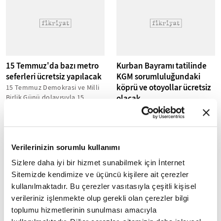
15 Temmuz'da bazı metro
Kurban Bayramı tatilinde
seferleri ücretsiz yapılacak
KGM sorumluluğundaki
köprü ve otoyollar ücretsiz
15 Temmuz Demokrasi ve Milli
Birlik Günü dolayısıyla 15
olacak
Temmuz Pazartesi günü
Kurban Bayramı tatili nedeniyle
Başkentray, Marmaray ve İZBAN
Karayolları Genel Müdürlüğü
seferleri...
(KGM) sorumluluğundaki
otoyol ve köprü geçişlerinden
Verilerinizin sorumlu kullanımı
ücret...
Sizlere daha iyi bir hizmet sunabilmek için İnternet
Sitemizde kendimize ve üçüncü kişilere ait çerezler
kullanılmaktadır. Bu çerezler vasıtasıyla çeşitli kişisel
verileriniz işlenmekte olup gerekli olan çerezler bilgi
toplumu hizmetlerinin sunulması amacıyla
Tren hatlarına Kurban
Bakanlığa bağlı metro ve