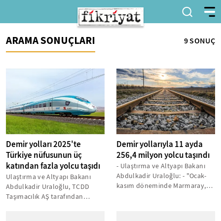
ARAMA SONUÇLARI
9 SONUÇ
Demir yolları 2025'te
Demir yollarıyla 11 ayda
Türkiye nüfusunun üç
256,4 milyon yolcu taşındı
katından fazla yolcu taşıdı
- Ulaştırma ve Altyapı Bakanı
Abdulkadir Uraloğlu: - "Ocak-
Ulaştırma ve Altyapı Bakanı
kasım döneminde Marmaray,
Abdulkadir Uraloğlu, TCDD
Başkentray, Sirkeci-
Taşımacılık AŞ tarafından
Kazlıçeşme,...
işletilen hatlarda 2025 boyunca
yaklaşık...