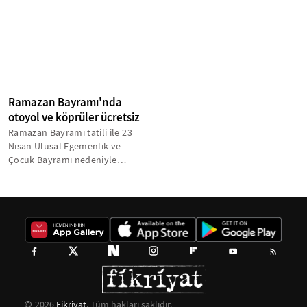
geçişler,...
ücret alınmayacak...
Ramazan Bayramı'nda
otoyol ve köprüler ücretsiz
Ramazan Bayramı tatili ile 23
Nisan Ulusal Egemenlik ve
Çocuk Bayramı nedeniyle
Karayolları Genel Müdürlüğü
(KGM) sorumluluğundaki...
2026
Fikriyat
. Tüm hakları saklıdır.