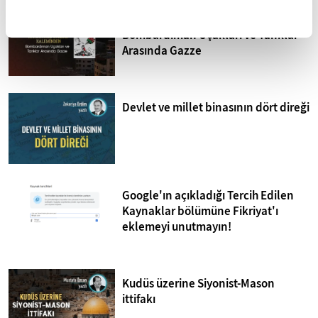
Mohammed Omer'in kaleminden
Bombardıman Uçakları ve Tanklar
Arasında Gazze
Devlet ve millet binasının dört direği
Google'ın açıkladığı Tercih Edilen
Kaynaklar bölümüne Fikriyat'ı
eklemeyi unutmayın!
Kudüs üzerine Siyonist-Mason
ittifakı