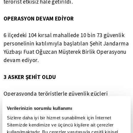
terörist etkisiz hale getirildi.
OPERASYON DEVAM EDİYOR
6 ilçedeki 104 kırsal mahallede 10 bin 73 güvenlik
personelinin katılımıyla başlatılan Şehit Jandarma
Yüzbaşı Fuat Oğuzcan Müşterek Birlik Operasyonu
devam ediyor.
3 ASKER ŞEHİT OLDU
Operasyonda teröristlerle güvenlik güçleri
arasında sıcak temas sağlandı. Çıkan çatışmada 5
Verilerinizin sorumlu kullanımı
asker yaralandı.
Sizlere daha iyi bir hizmet sunabilmek için İnternet
Sitemizde kendimize ve üçüncü kişilere ait çerezler
Diyarbakır Selahaddin Eyyubi Devlet Hastanesine
kullanılmaktadır. Bu çerezler vasıtasıyla çeşitli kişisel