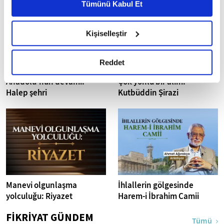
Metnimizi ziyaret edebilirsiniz.
Tümünü Kabul Et
6698 sayılı Kişisel Verilerin Korunması Kanunu uyarınca
hazırlanmış olan İnternet Sitesi Aydınlatma Metnimizi
Kişiselleştir
okumak ve sitemizi ziyaretiniz kapsamında
gerçekleştirilen veri işleme faaliyetleri ile ilgili daha
detaylı bilgi almak için lütfen
tıklayınız.
Reddet
Anadolu'nun devamı:
Çok yönlü bir alim:
Halep şehri
Kutbüddin Şirazi
Manevi olgunlaşma
İhlallerin gölgesinde
yolculuğu: Riyazet
Harem-i İbrahim Camii
FİKRİYAT GÜNDEM
Tümü