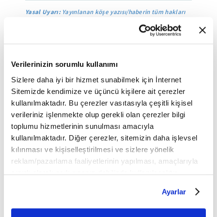
Yasal Uyarı:
Yayınlanan köşe yazısı/haberin tüm hakları
Turkuvaz Medya Grubu'na aittir. Kaynak gösterilse dahi
köşe yazısı/haberin tamamı özel izin alınmadan
kullanılamaz.
Ancak alıntılanan köşe yazısı/haberin bir bölümü,
alıntılanan habere aktif link verilerek kullanılabilir.
Verilerinizin sorumlu kullanımı
Ayrıntılar için lütfen
tıklayın
.
Sizlere daha iyi bir hizmet sunabilmek için İnternet
Sitemizde kendimize ve üçüncü kişilere ait çerezler
kullanılmaktadır. Bu çerezler vasıtasıyla çeşitli kişisel
PKK
verileriniz işlenmekte olup gerekli olan çerezler bilgi
toplumu hizmetlerinin sunulması amacıyla
kullanılmaktadır. Diğer çerezler, sitemizin daha işlevsel
Mobil Uygulamamızı İndirin
kılınması ve kişiselleştirilmesi ve sizlere yönelik
reklam/pazarlama faaliyetlerinin yapılması, amaçlarıyla
sınırlı olarak açık rızanız dahilinde kullanılacaktır.
Çerezlere ilişkin tercihlerinizi çerez paneli vasıtasıyla
Ayarlar
İLGİNİZİ ÇEKEBİLECEK DİĞER MAKALELER
belirleyebilirsiniz. Çerezlere ilişkin detaylı bilgi için
Ayarlar butonuna tıklayabilir,
Çerez Bilgilendirme