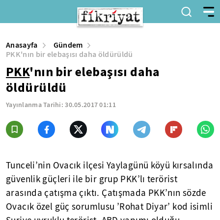
Anasayfa
Gündem
PKK'nın bir elebaşısı daha öldürüldü
PKK
'nın bir elebaşısı daha
öldürüldü
Yayınlanma Tarihi:
30.05.2017 01:11
Tunceli’nin Ovacık ilçesi Yaylagünü köyü kırsalında
güvenlik güçleri ile bir grup PKK’lı terörist
arasında çatışma çıktı. Çatışmada PKK’nın sözde
Ovacık özel güç sorumlusu ’Rohat Diyar’ kod isimli