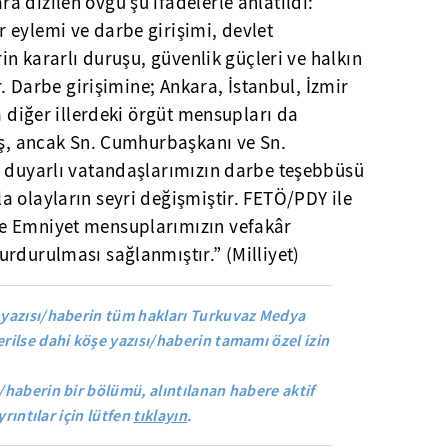
 dizilen övgü şu ifadelerle anlatıldı:
 eylemi ve darbe girişimi, devlet
rin kararlı duruşu, güvenlik güçleri ve halkın
ir. Darbe girişimine; Ankara, İstanbul, İzmir
a diğer illerdeki örgüt mensupları da
iş, ancak Sn. Cumhurbaşkanı ve Sn.
e duyarlı vatandaşlarımızın darbe teşebbüsü
 olayların seyri değişmiştir. FETÖ/PDY ile
e Emniyet mensuplarımızın vefakâr
rdurulması sağlanmıştır.” (Milliyet)
yazısı/haberin tüm hakları Turkuvaz Medya
rilse dahi köşe yazısı/haberin tamamı özel izin
/haberin bir bölümü, alıntılanan habere aktif
yrıntılar için lütfen
tıklayın
.