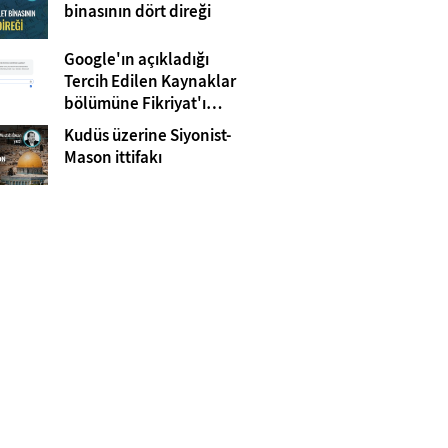
Gazze
binasının dört direği
Google'ın açıkladığı
Tercih Edilen Kaynaklar
bölümüne Fikriyat'ı
eklemeyi unutmayın!
Kudüs üzerine Siyonist-
Mason ittifakı