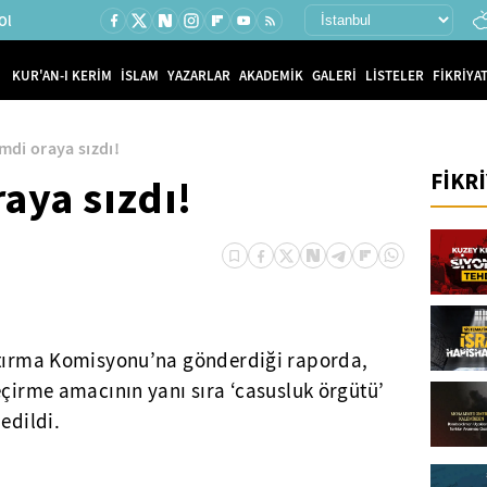
Ol
KUR'AN-I KERİM
İSLAM
YAZARLAR
AKADEMİK
GALERİ
LİSTELER
FİKRİYAT
mdi oraya sızdı!
FİKR
aya sızdı!
ştırma Komisyonu’na gönderdiği raporda,
eçirme amacının yanı sıra ‘casusluk örgütü’
edildi.