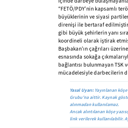
içinde darbeye bulaşmayanlara
“FETÖ/PDY’nin kapsamlı terör
büyüklerinin ve siyasi partile
direnişi ile bertaraf edilmişt
gibi büyük şehirlerin yanı sır
koordineli olarak iştirak etm
Başbakan’ın çağrıları üzerin
esnasında sokağa çıkmalarıyla
bağlantısı bulunmayan TSK v
mücadelesiyle darbecilerin du
Yasal Uyarı:
Yayınlanan köşe 
Grubu'na aittir. Kaynak göste
alınmadan kullanılamaz.
Ancak alıntılanan köşe yazısı
link verilerek kullanılabilir. A