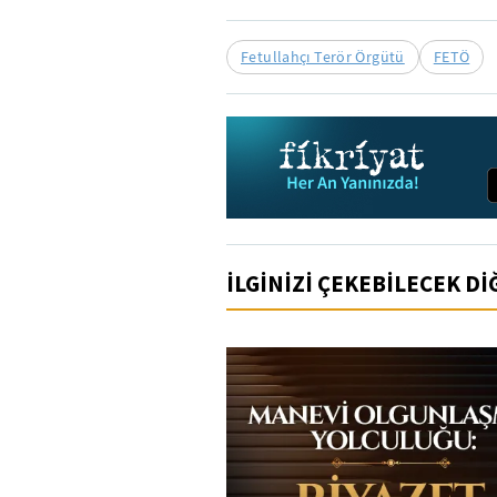
Fetullahçı Terör Örgütü
FETÖ
İLGİNİZİ ÇEKEBİLECEK D