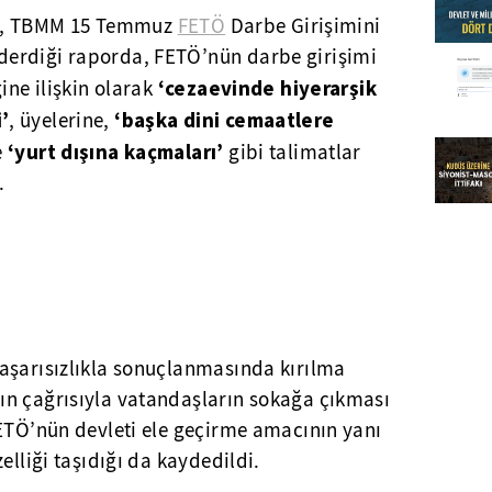
MİT), TBMM 15 Temmuz
FETÖ
Darbe Girişimini
erdiği raporda, FETÖ’nün darbe girişimi
‘cezaevinde hiyerarşik
ine ilişkin olarak
’
‘başka dini cemaatlere
, üyelerine,
‘yurt dışına kaçmaları’
e
gibi talimatlar
.
aşarısızlıkla sonuçlanmasında kırılma
n çağrısıyla vatandaşların sokağa çıkması
FETÖ’nün devleti ele geçirme amacının yanı
elliği taşıdığı da kaydedildi.