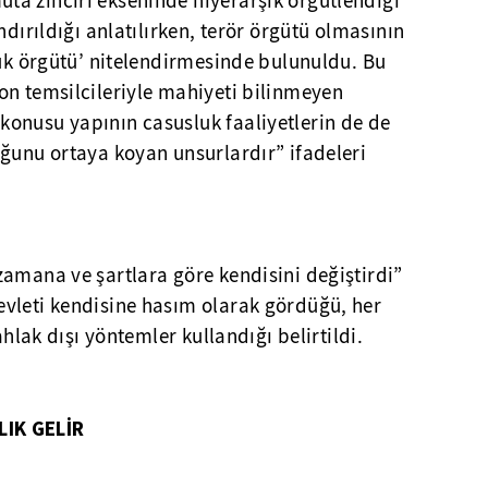
a zinciri ekseninde hiyerarşik örgütlendiği
ndırıldığı anlatılırken, terör örgütü olmasının
luk örgütü’ nitelendirmesinde bulunuldu. Bu
on temsilcileriyle mahiyeti bilinmeyen
onusu yapının casusluk faaliyetlerin de de
ğunu ortaya koyan unsurlardır” ifadeleri
amana ve şartlara göre kendisini değiştirdi”
vleti kendisine hasım olarak gördüğü, her
ahlak dışı yöntemler kullandığı belirtildi.
IK GELİR