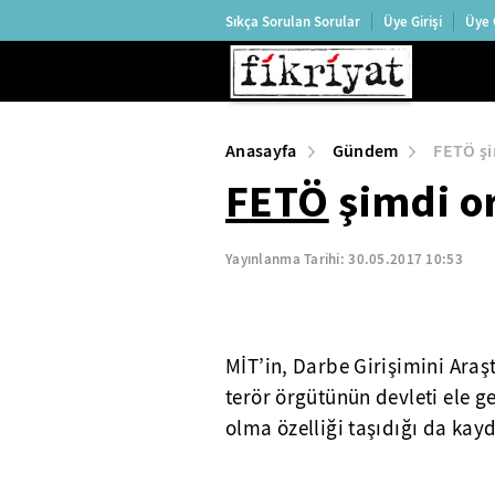
Sıkça Sorulan Sorular
Üye Girişi
Üye 
Anasayfa
Gündem
FETÖ şi
FETÖ
şimdi or
Yayınlanma Tarihi:
30.05.2017 10:53
MİT’in, Darbe Girişimini Ara
terör örgütünün devleti ele g
olma özelliği taşıdığı da kayd