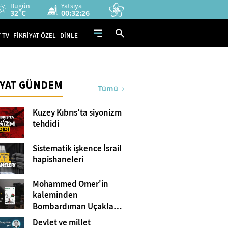
Bugün
Yatsıya
32°C
00:32:25
 TV
FİKRİYAT ÖZEL
DİNLE
İYAT GÜNDEM
Tümü
Kuzey Kıbrıs'ta siyonizm
tehdidi
Sistematik işkence İsrail
hapishaneleri
Mohammed Omer'in
kaleminden
Bombardıman Uçakları
ve Tanklar Arasında
Devlet ve millet