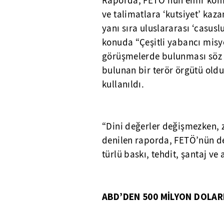
Raporda, FETÖ’nün emir komut
ve talimatlara ‘kutsiyet’ kaza
yanı sıra uluslararası ‘casus
konuda “Çeşitli yabancı misy
görüşmelerde bulunması söz k
bulunan bir terör örgütü oldu
kullanıldı.
“Dini değerler değişmezken, z
denilen raporda, FETÖ’nün de
türlü baskı, tehdit, şantaj ve 
ABD’DEN 500 MİLYON DOLARL