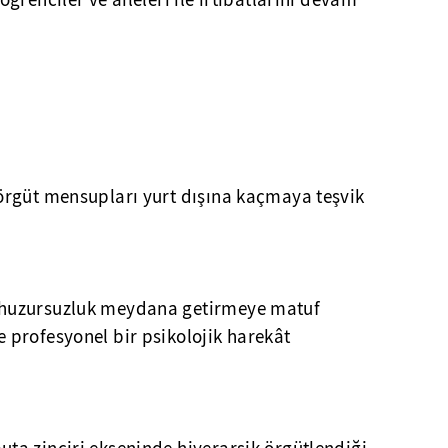
renciler ve aileleri ile irtibatlarını devam
rgüt mensupları yurt dışına kaçmaya teşvik
huzursuzluk meydana getirmeye matuf
profesyonel bir psikolojik harekât