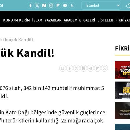
Ol
KUR'AN-I KERİM
İSLAM
YAZARLAR
AKADEMİK
GALERİ
LİSTELER
FİKRİYAT
ki küçük Kandil!
FİKR
çük Kandil!
676 silah, 342 bin 142 muhtelif mühimmat 5
ldi.
nin Kato Dağı bölgesinde güvenlik güçlerince
’lı teröristlerin kullandığı 22 mağarada çok