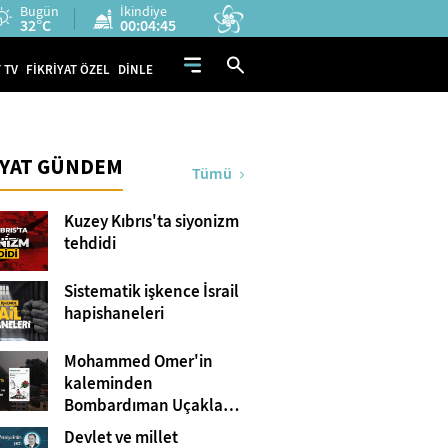
Bugün
İkindiye
32°C
00:04:43
 TV
FİKRİYAT ÖZEL
DİNLE
İYAT GÜNDEM
Tümü
Kuzey Kıbrıs'ta siyonizm
tehdidi
Sistematik işkence İsrail
hapishaneleri
Mohammed Omer'in
kaleminden
Bombardıman Uçakları
ve Tanklar Arasında
Devlet ve millet