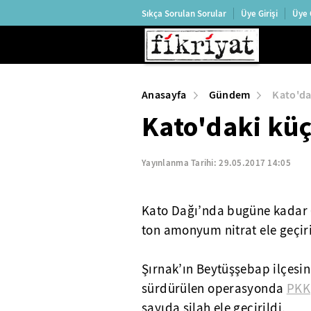
Sıkça Sorulan Sorular
Üye Girişi
Üye 
Anasayfa
Gündem
Kato'da
Kato'daki kü
Yayınlanma Tarihi:
29.05.2017 14:05
Kato Dağı’nda bugüne kadar 
ton amonyum nitrat ele geçiri
Şırnak’ın Beytüşşebap ilçesi
sürdürülen operasyonda
PKK
sayıda silah ele geçirildi.