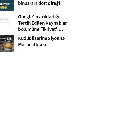
Gazze
binasının dört direği
Google'ın açıkladığı
Tercih Edilen Kaynaklar
bölümüne Fikriyat'ı
eklemeyi unutmayın!
Kudüs üzerine Siyonist-
Mason ittifakı