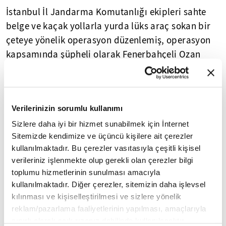
İstanbul İl Jandarma Komutanlığı ekipleri sahte
belge ve kaçak yollarla yurda lüks araç sokan bir
çeteye yönelik operasyon düzenlemiş, operasyon
kapsamında şüpheli olarak Fenerbahçeli Ozan
Tufan gözaltına alınmıştı. Ünlü futbolcu ifadesi
ardından serbest bırakılmıştı.
Verilerinizin sorumlu kullanımı
Sizlere daha iyi bir hizmet sunabilmek için İnternet
Sitemizde kendimize ve üçüncü kişilere ait çerezler
Yasal Uyarı:
Yayınlanan köşe yazısı/haberin tüm hakları
Turkuvaz Medya Grubu'na aittir. Kaynak gösterilse dahi
kullanılmaktadır. Bu çerezler vasıtasıyla çeşitli kişisel
köşe yazısı/haberin tamamı özel izin alınmadan
verileriniz işlenmekte olup gerekli olan çerezler bilgi
kullanılamaz.
toplumu hizmetlerinin sunulması amacıyla
Ancak alıntılanan köşe yazısı/haberin bir bölümü,
kullanılmaktadır. Diğer çerezler, sitemizin daha işlevsel
alıntılanan habere aktif link verilerek kullanılabilir.
kılınması ve kişiselleştirilmesi ve sizlere yönelik
Ayrıntılar için lütfen
tıklayın
.
reklam/pazarlama faaliyetlerinin yapılması, amaçlarıyla
sınırlı olarak açık rızanız dahilinde kullanılacaktır.