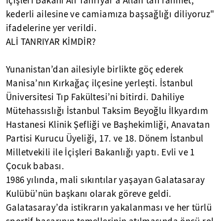
İçişleri Bakanı Ali Tanrıyar’a Allah’tan rahmet;
kederli ailesine ve camiamıza başsağlığı diliyoruz"
ifadelerine yer verildi.
ALİ TANRIYAR KİMDİR?
Yunanistan’dan ailesiyle birlikte göç ederek
Manisa’nın Kırkağaç ilçesine yerleşti. İstanbul
Üniversitesi Tıp Fakültesi’ni bitirdi. Dahiliye
Mütehassıslığı İstanbul Taksim Beyoğlu İlkyardım
Hastanesi Klinik Şefliği ve Başhekimliği, Anavatan
Partisi Kurucu Üyeliği, 17. ve 18. Dönem İstanbul
Milletvekili ile İçişleri Bakanlığı yaptı. Evli ve 1
Çocuk babası.
1986 yılında, mali sıkıntılar yaşayan Galatasaray
Kulübü’nün başkanı olarak göreve geldi.
Galatasaray’da istikrarın yakalanması ve her türlü