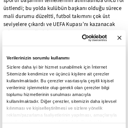
sportif başarının temellerinin atılmasında öncü rol
üstlendi; bu yolda kulübün başkanı olduğu sürece
mali durumu düzeltti, futbol takımını çok üst
seviyelere çıkardı ve UEFA Kupası’nı kazanacak
takımın temellerini attı.
Yasal Uyarı:
Yayınlanan köşe yazısı/haberin tüm hakları
Turkuvaz Medya Grubu'na aittir. Kaynak gösterilse dahi
Verilerinizin sorumlu kullanımı
köşe yazısı/haberin tamamı özel izin alınmadan
kullanılamaz.
Sizlere daha iyi bir hizmet sunabilmek için İnternet
Ancak alıntılanan köşe yazısı/haberin bir bölümü,
Sitemizde kendimize ve üçüncü kişilere ait çerezler
alıntılanan habere aktif link verilerek kullanılabilir.
kullanılmaktadır. Bu çerezler vasıtasıyla çeşitli kişisel
Ayrıntılar için lütfen
tıklayın
.
verileriniz işlenmekte olup gerekli olan çerezler bilgi
toplumu hizmetlerinin sunulması amacıyla
kullanılmaktadır. Diğer çerezler, sitemizin daha işlevsel
Galatasaray
kılınması ve kişiselleştirilmesi ve sizlere yönelik
reklam/pazarlama faaliyetlerinin yapılması, amaçlarıyla
sınırlı olarak açık rızanız dahilinde kullanılacaktır.
Mobil Uygulamamızı İndirin