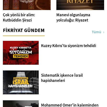
Çok yönlü bir alim:
Manevi olgunlaşma
Kutbüddin Şirazi
yolculuğu: Riyazet
FİKRİYAT GÜNDEM
Tümü
Kuzey Kıbrıs'ta siyonizm tehdidi
Sistematik işkence İsrail
hapishaneleri
Mohammed Omer'in kaleminden