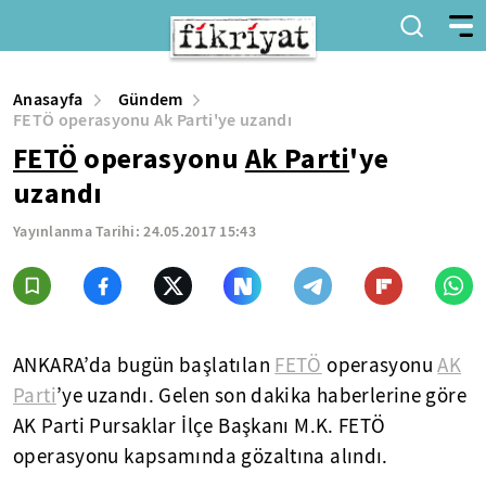
Anasayfa
Gündem
FETÖ operasyonu Ak Parti'ye uzandı
FETÖ
operasyonu
Ak Parti
'ye
uzandı
Yayınlanma Tarihi:
24.05.2017 15:43
ANKARA’da bugün başlatılan
FETÖ
operasyonu
AK
Parti
’ye uzandı. Gelen son dakika haberlerine göre
AK Parti Pursaklar İlçe Başkanı M.K. FETÖ
operasyonu kapsamında gözaltına alındı.