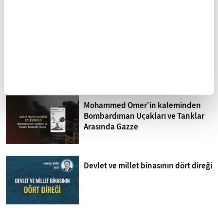
Sistematik işkence İsrail
hapishaneleri
Mohammed Omer'in kaleminden
Bombardıman Uçakları ve Tanklar
Arasında Gazze
Devlet ve millet binasının dört direği