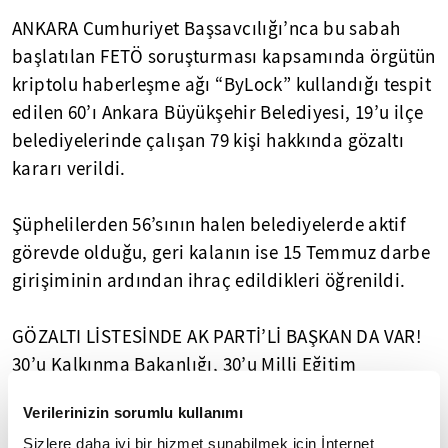
ANKARA Cumhuriyet Başsavcılığı’nca bu sabah
başlatılan FETÖ soruşturması kapsamında örgütün
kriptolu haberleşme ağı “ByLock” kullandığı tespit
edilen 60’ı Ankara Büyükşehir Belediyesi, 19’u ilçe
belediyelerinde çalışan 79 kişi hakkında gözaltı
kararı verildi.
Şüphelilerden 56’sının halen belediyelerde aktif
görevde olduğu, geri kalanın ise 15 Temmuz darbe
girişiminin ardından ihraç edildikleri öğrenildi.
GÖZALTI LİSTESİNDE AK PARTİ’Lİ BAŞKAN DA VAR!
30’u Kalkınma Bakanlığı, 30’u Milli Eğitim
Bakanlığı eski personeli olmak üzere 60 kişi için de
Verilerinizin sorumlu kullanımı
gözaltı kararı verildiği öğrenildi. Gözaltına
Sizlere daha iyi bir hizmet sunabilmek için İnternet