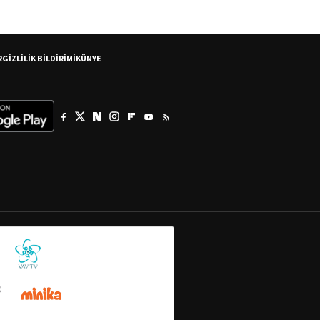
R
GİZLİLİK BİLDİRİMİ
KÜNYE