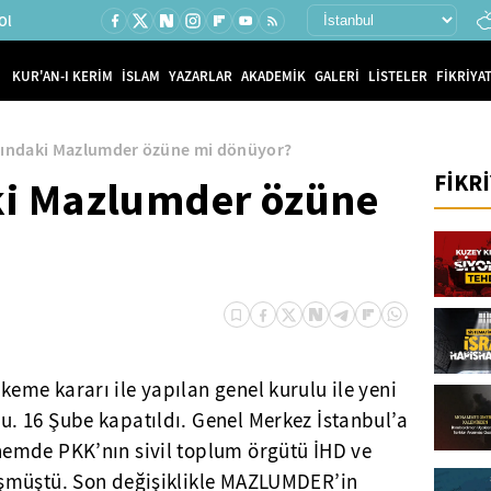
Ol
KUR'AN-I KERİM
İSLAM
YAZARLAR
AKADEMİK
GALERİ
LİSTELER
FİKRİYAT
ltındaki Mazlumder özüne mi dönüyor?
FİKR
aki Mazlumder özüne
me kararı ile yapılan genel kurulu ile yeni
 16 Şube kapatıldı. Genel Merkez İstanbul’a
mde PKK’nın sivil toplum örgütü İHD ve
şmüştü. Son değişiklikle MAZLUMDER’in