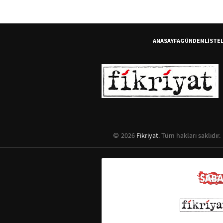
ANASAYFA
GÜNDEM
LİSTE
2026
Fikriyat
. Tüm hakları saklıdır.