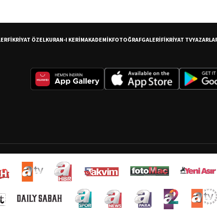
LER
FİKRİYAT ÖZEL
KURAN-I KERİM
AKADEMİK
FOTOĞRAF
GALERİ
FİKRİYAT TV
YAZARLA