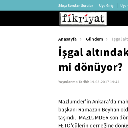
Sıkça Sorulan Sorular
Üye Girişi
Üye 
Anasayfa
Gündem
İşgal a
İşgal altınd
mi dönüyor?
Yayınlanma Tarihi:
19.03.2017 19:41
Mazlumder’in Ankara’da mahke
başkanı Ramazan Beyhan oldu.
taşındı. MAZLUMDER son döne
FETÖ’cülerin derneğine dönü