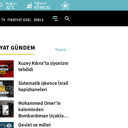
Bugün
Öğlene
32°C
07:06:30
 TV
FİKRİYAT ÖZEL
DİNLE
İYAT GÜNDEM
Tümü
Kuzey Kıbrıs'ta siyonizm
tehdidi
Sistematik işkence İsrail
hapishaneleri
Mohammed Omer'in
kaleminden
Bombardıman Uçakları
ve Tanklar Arasında
Devlet ve millet