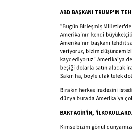
ABD BAŞKANI
TRUMP'IN
TEH
"Bugün Birleşmiş Milletler'
Amerika'nın kendi büyükelçili
Amerika'nın başkanı tehdit sal
veriyoruz, bizim düşüncemizin
kaydediyoruz.' Amerika'ya de
beşiği dolarla satın alacak i
Sakın ha, böyle ufak tefek dol
Bırakın herkes iradesini isted
dünya burada Amerika'ya çok 
BAKTAGİR'İN
, 'İLKOKULLARD
Kimse bizim gönül dünyamıza