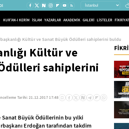
Ol
KUR'AN-I KERİM
İSLAM
YAZARLAR
AKADEMİK
GALERİ
LİSTELER
FİKRİYAT
aşkanlığı Kültür ve Sanat Büyük Ödülleri sahiplerini buldu
FİKR
lığı Kültür ve
dülleri sahiplerini
ncelleme Tarihi:
21.12.2017 17:48
 Sanat Büyük Ödüllerinin bu yılki
urbaşkanı Erdoğan tarafından takdim