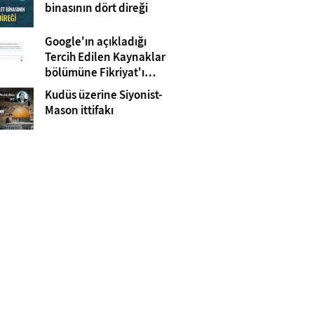
Gazze
binasının dört direği
Google'ın açıkladığı
Tercih Edilen Kaynaklar
bölümüne Fikriyat'ı
eklemeyi unutmayın!
Kudüs üzerine Siyonist-
Mason ittifakı