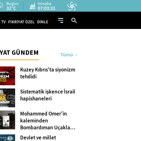
Bugün
İmsaka
32°C
07:03:30
 TV
FİKRİYAT ÖZEL
DİNLE
İYAT GÜNDEM
Tümü
Kuzey Kıbrıs'ta siyonizm
tehdidi
Sistematik işkence İsrail
hapishaneleri
Mohammed Omer'in
kaleminden
Bombardıman Uçakları
ve Tanklar Arasında
Devlet ve millet