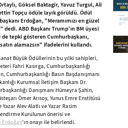
 Ortaylı, Göksel Baktagir, Yavuz Turgul, Ali
ettin Topçu ödüle layık görüldü. Ödül
aşkanı Erdoğan, "Meramımızı en güzel
ız" dedi. ABD Başkanı Trump'ın BM üyesi
ne de tepki gösteren Cumhurbaşkanı,
satın alamazsın" ifadelerini kullandı.
nat Büyük Ödüllerinin bu yılki sahipleri,
eteri Fahri Kasırga, Cumhurbaşkanlığı
lın, Cumhurbaşkanlığı Basın Başdanışmanı
anlığı Kurumsal İletişim Başkanı Dr.
rbaşkanlığı Danışmanı Hümeyra Şahin,
üsteşarı Ömer Arısoy, Yunus Emre Enstitüsü
le Yazar Alev Alatlı ve Yazar Rasim
endirme Kurulunun önerisi ve
p Erdoğan
'ın onayı ile belirlendi.