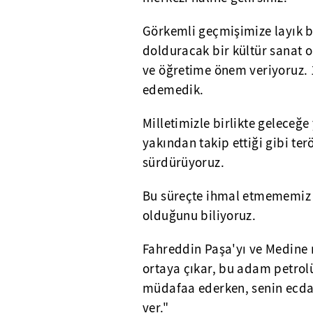
Görkemli geçmişimize layık b
dolduracak bir kültür sanat o
ve öğretime önem veriyoruz. 1
edemedik.
Milletimizle birlikte geleceğ
yakından takip ettiği gibi ter
sürdürüyoruz.
Bu süreçte ihmal etmememiz g
olduğunu biliyoruz.
Fahreddin Paşa'yı ve Medine 
ortaya çıkar, bu adam petrol
müdafaa ederken, senin ecda
ver."