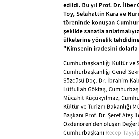
edildi. Bu yıl Prof. Dr. İlber
Toy, Selahattin Kara ve Nur
töreninde konuşan Cumhurb
şekilde sanatla anlatmalıy
ülkelerine yönelik tehdidi
"Kimsenin iradesini dolarla 
Cumhurbaşkanlığı Kültür ve Sa
Cumhurbaşkanlığı Genel Sekr
Sözcüsü Doç. Dr. İbrahim Ka
Lütfullah Göktaş, Cumhurbaşk
Mücahit Küçükyılmaz, Cumhu
Kültür ve Turizm Bakanlığı M
Başkanı Prof. Dr. Şeref Ateş i
Özdenören'den oluşan Değerl
Cumhurbaşkanı
Recep Tayyi