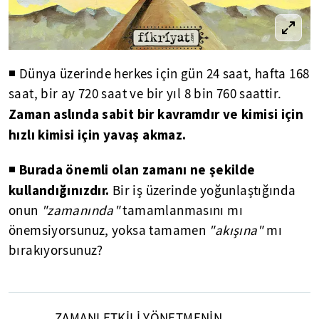
◾ Dünya üzerinde herkes için gün 24 saat, hafta 168
saat, bir ay 720 saat ve bir yıl 8 bin 760 saattir.
Zaman aslında sabit bir kavramdır ve kimisi için
hızlı kimisi için yavaş akmaz.
Burada önemli olan zamanı ne şekilde
◾
kullandığınızdır.
Bir iş üzerinde yoğunlaştığında
onun
"zamanında"
tamamlanmasını mı
önemsiyorsunuz, yoksa tamamen
"akışına"
mı
bırakıyorsunuz?
ZAMANI ETKİLİ YÖNETMENİN