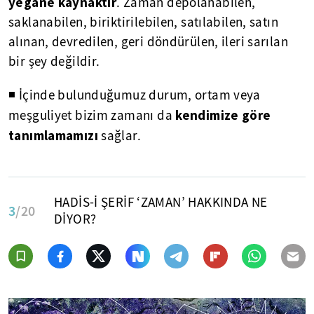
yegâne kaynaktır
. Zaman depolanabilen,
saklanabilen, biriktirilebilen, satılabilen, satın
alınan, devredilen, geri döndürülen, ileri sarılan
bir şey değildir.
◾ İçinde bulunduğumuz durum, ortam veya
kendimize göre
meşguliyet bizim zamanı da
tanımlamamızı
sağlar.
HADİS-İ ŞERİF ‘ZAMAN’ HAKKINDA NE
3
/20
DİYOR?