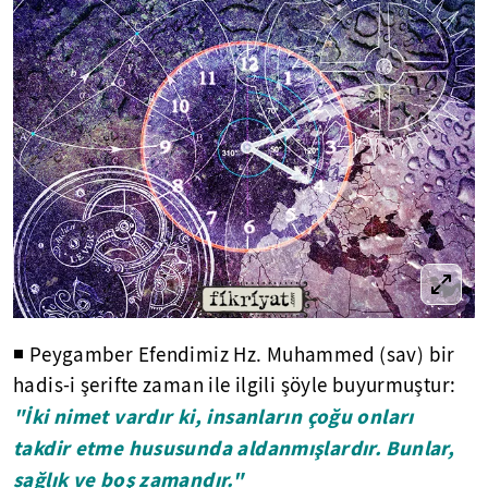
◾ Peygamber Efendimiz Hz. Muhammed (sav) bir
hadis-i şerifte zaman ile ilgili şöyle buyurmuştur:
"İki nimet vardır ki, insanların çoğu onları
takdir etme hususunda aldanmışlardır. Bunlar,
sağlık ve boş zamandır."