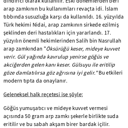
dindirici olarak kullanılır. Eski dönemlerden beri
arap zamkının bu kullanımları revaçta idi. İslam
tıbbında susuzluğa karşı da kullanıldı. 16. yüzyılda
Türk hekimi Nidai, arap zamkının sirkede ezilmiş
şeklinden deri hastalıkları için yararlandı. 17.
yüzyılın önemli hekimlerinden Salih bin Nasrullah
arap zamkından "
Öksürüğü keser, mideye kuvvet
verir. Gül yağında kavrulup yenirse göğüs ve
akciğerden gelen kanı keser. Gülsuyu ile eritilip
göze damlatılırsa göz ağrısına iyi gelir."
Bu etkileri
modern tıpta da onaylanır.
Geleneksel halk reçetesi ise şöyle;
Göğüs yumuşatıcı ve mideye kuvvet vermesi
açısında 50 gram arp zamkı şekerle birlikte suda
eritilir ve bu sabah akşam birer bardak içilir.