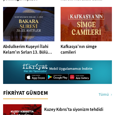
Abdulkerim Kuşeyri İlahi
Kafkasya'nın simge
Kelam'ın Sırları 13. Bölüm I
camileri
Bakara Suresi 31-33.
Ayetler Tefsiri
Mobil Uygulamamızı İndirin
FİKRİYAT GÜNDEM
Tümü
Kuzey Kıbrıs'ta siyonizm tehdidi