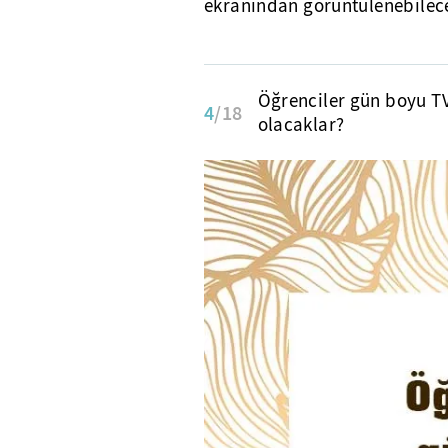
ekranından görüntülenebilec
Öğrenciler gün boyu T
4
/18
olacaklar?