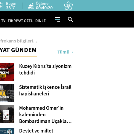
Bugün
Öğlene
33°C
00:40:19
 TV
FİKRİYAT ÖZEL
DİNLE
ekans bilgileri...
İYAT GÜNDEM
Tümü
Kuzey Kıbrıs'ta siyonizm
tehdidi
Sistematik işkence İsrail
hapishaneleri
Mohammed Omer'in
kaleminden
Bombardıman Uçakları
ve Tanklar Arasında
Devlet ve millet