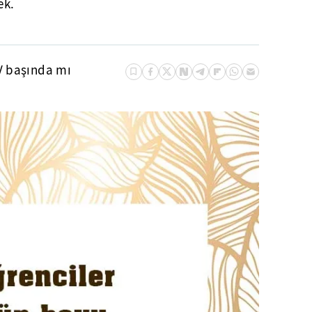
ek.
V başında mı