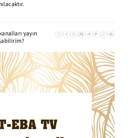
ılacaktır.
kanalları yayın
şabilirim?