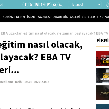
Ol
KUR'AN-I KERİM
İSLAM
YAZARLAR
AKADEMİK
GALERİ
LİSTELER
FİKRİYAT
EBA uzaktan eğitim nasıl olacak, ne zaman başlayacak? EBA TV fr
FİKR
ğitim nasıl olacak,
layacak? EBA TV
ri...
ncelleme Tarihi:
19.03.2020 23:16