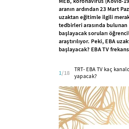
MEB, koronavirüs (Kovid-19)
aranın ardından 23 Mart Paz
uzaktan eğitimle ilgili mera
tedbirleri arasında bulunan
başlayacak soruları öğrencil
araştırılıyor. Peki, EBA uza
başlayacak? EBA TV frekans b
TRT- EBA TV kaç kanal
1
/18
yapacak?