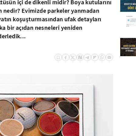
tüsün içi de dikenli midir? Boya kutularını
ran nedir? Evimizde parkeler yanmadan
yatın koşuşturmasından ufak detayları
aşka bir açıdan nesneleri yeniden
derledik...