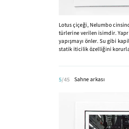
Lotus çiçeği, Nelumbo cinsi
türlerine verilen isimdir. Yap
yapışmayı önler. Su gibi kap
statik iticilik özelliğini korurl
5
/45
Sahne arkası