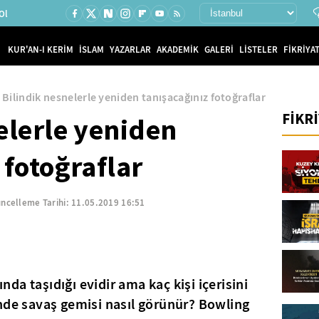
Ol
KUR'AN-I KERİM
İSLAM
YAZARLAR
AKADEMİK
GALERİ
LİSTELER
FİKRİYAT
Bilindik nesnelerle yeniden tanışacağınız fotoğraflar
FİKR
elerle yeniden
 fotoğraflar
ncelleme Tarihi:
11.05.2019 16:51
a taşıdığı evidir ama kaç kişi içerisini
nde savaş gemisi nasıl görünür? Bowling