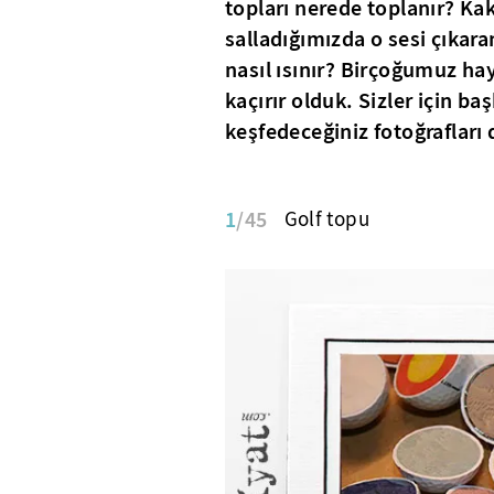
topları nerede toplanır? Kak
salladığımızda o sesi çıka
nasıl ısınır? Birçoğumuz ha
kaçırır olduk. Sizler için b
keşfedeceğiniz fotoğrafları 
1
/45
Golf topu