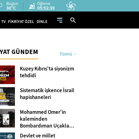
Bugün
Öğlene
30°C
05:52:38
 TV
FİKRİYAT ÖZEL
DİNLE
İYAT GÜNDEM
Tümü
Kuzey Kıbrıs'ta siyonizm
tehdidi
Sistematik işkence İsrail
hapishaneleri
Mohammed Omer'in
kaleminden
Bombardıman Uçakları
ve Tanklar Arasında
Devlet ve millet