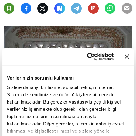
Verilerinizin sorumlu kullanımı
Sizlere daha iyi bir hizmet sunabilmek için İnternet
Sitemizde kendimize ve üçüncü kişilere ait çerezler
kullanılmaktadır. Bu çerezler vasıtasıyla çeşitli kişisel
Sarayda yakın zamanda ziyarete açılan ve
verileriniz işlenmekte olup gerekli olan çerezler bilgi
toplumu hizmetlerinin sunulması amacıyla
açılacak yerler hakkında da bilgi veren Erdoğdu,
kullanılmaktadır. Diğer çerezler, sitemizin daha işlevsel
"Saray yapıları ve Harem'de kapsamlı bir
kılınması ve kişiselleştirilmesi ve sizlere yönelik
restorasyon çalışması sürüyor. Harem'de hizmete