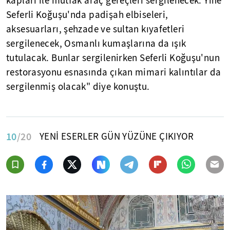
kapları ile mutfak araç gereçleri sergilenecek. Yine
Seferli Koğuşu'nda padişah elbiseleri,
aksesuarları, şehzade ve sultan kıyafetleri
sergilenecek, Osmanlı kumaşlarına da ışık
tutulacak. Bunlar sergilenirken Seferli Koğuşu'nun
restorasyonu esnasında çıkan mimari kalıntılar da
sergilenmiş olacak" diye konuştu.
10
/20
YENİ ESERLER GÜN YÜZÜNE ÇIKIYOR