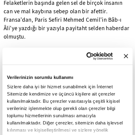
Felaketlerin başında gelen sel de birçok insanın
can ve mal kaybına sebep olan bir afettir.
Fransa'dan, Paris Sefiri Mehmed Cemil'in Bâb-ı
Âli'ye yazdığı bir yazıyla payitaht selden haberdar
olmuştu.
Fransa'da birtakım nehirlerin taşması halkın
yardıma muhtaç konuma düşmesine yol açmıştı.
Verilerinizin sorumlu kullanımı
Sizlere daha iyi bir hizmet sunabilmek için İnternet
ABDÜLMECİD 40 BİN FRANK YARDIM
8
/15
Sitemizde kendimize ve üçüncü kişilere ait çerezler
YAPMIŞTI
kullanılmaktadır. Bu çerezler vasıtasıyla çeşitli kişisel
verileriniz işlenmekte olup gerekli olan çerezler bilgi
toplumu hizmetlerinin sunulması amacıyla
kullanılmaktadır. Diğer çerezler, sitemizin daha işlevsel
kılınması ve kişiselleştirilmesi ve sizlere yönelik