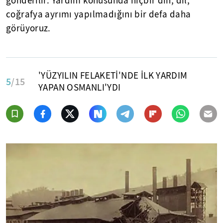
gönderilir. Yardım konusunda hiçbir din, dil,
coğrafya ayrımı yapılmadığını bir defa daha
görüyoruz.
'YÜZYILIN FELAKETİ'NDE İLK YARDIM
5
/15
YAPAN OSMANLI'YDI