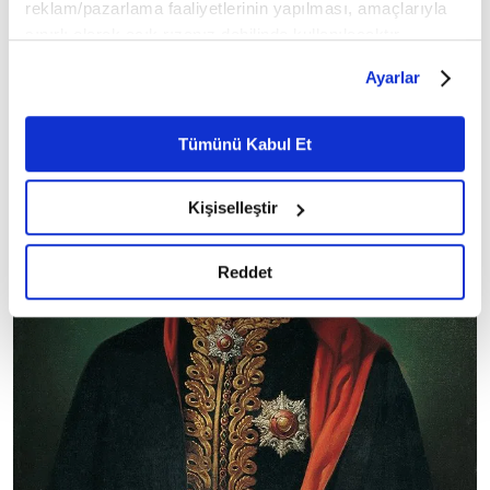
reklam/pazarlama faaliyetlerinin yapılması, amaçlarıyla
sınırlı olarak açık rızanız dahilinde kullanılacaktır.
Çerezlere ilişkin tercihlerinizi çerez paneli vasıtasıyla
Ayarlar
belirleyebilirsiniz. Çerezlere ilişkin detaylı bilgi için
Ayarlar butonuna tıklayabilir,
Çerez Bilgilendirme
Metnimizi ziyaret edebilirsiniz.
Tümünü Kabul Et
6698 sayılı Kişisel Verilerin Korunması Kanunu uyarınca
hazırlanmış olan İnternet Sitesi Aydınlatma Metnimizi
Kişiselleştir
okumak ve sitemizi ziyaretiniz kapsamında
gerçekleştirilen veri işleme faaliyetleri ile ilgili daha
detaylı bilgi almak için lütfen
tıklayınız.
Reddet