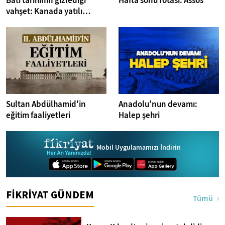
Batı tarihinin gizlediği
Hafta sonu rotası: Assos
vahşet: Kanada yatılı
misyoner okulları
Sultan Abdülhamid'in
Anadolu'nun devamı:
eğitim faaliyetleri
Halep şehri
Mobil Uygulamamızı İndirin
FİKRİYAT GÜNDEM
Tümü