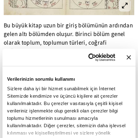
Bu büyük kitap uzun bir giriş bölümünün ardından
gelen altı bölümden oluşur. Birinci bölüm genel
olarak toplum, toplumun türleri, coğrafi
dağılımları ve medeni dünyanın bölgeleri ile
ilgiliydi.
İkinci bölüm vahşi kabileler de dahil olmak üzere
Verilerinizin sorumlu kullanımı
göçebe toplumlara bakılıyordu. Üçüncü bölüm
Sizlere daha iyi bir hizmet sunabilmek için İnternet
hanedanlıklar, halifelikler, manevi ve geçici güçler
Sitemizde kendimize ve üçüncü kişilere ait çerezler
ve siyasi makamlar üzerine bir söylemdi.
kullanılmaktadır. Bu çerezler vasıtasıyla çeşitli kişisel
verileriniz işlenmekte olup gerekli olan çerezler bilgi
toplumu hizmetlerinin sunulması amacıyla
kullanılmaktadır. Diğer çerezler, sitemizin daha işlevsel
ÖĞRENME VE ÖĞRETME YÖNTEMLERİNE
9
/15
kılınması ve kişiselleştirilmesi ve sizlere yönelik
DEĞİNİYORDU