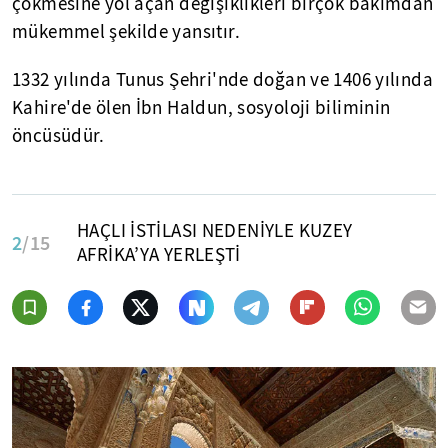
çökmesine yol açan değişiklikleri birçok bakımdan
mükemmel şekilde yansıtır.
1332 yılında Tunus Şehri'nde doğan ve 1406 yılında
Kahire'de ölen İbn Haldun, sosyoloji biliminin
öncüsüdür.
HAÇLI İSTİLASI NEDENİYLE KUZEY
2
/15
AFRİKA’YA YERLEŞTİ