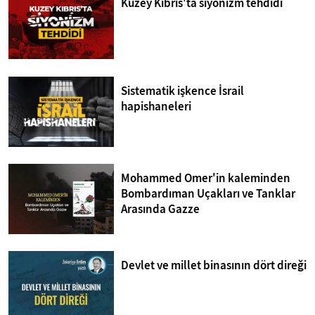
Kuzey Kıbrıs'ta siyonizm tehdidi
Sistematik işkence İsrail
hapishaneleri
Mohammed Omer'in kaleminden
Bombardıman Uçakları ve Tanklar
Arasında Gazze
Devlet ve millet binasının dört direği