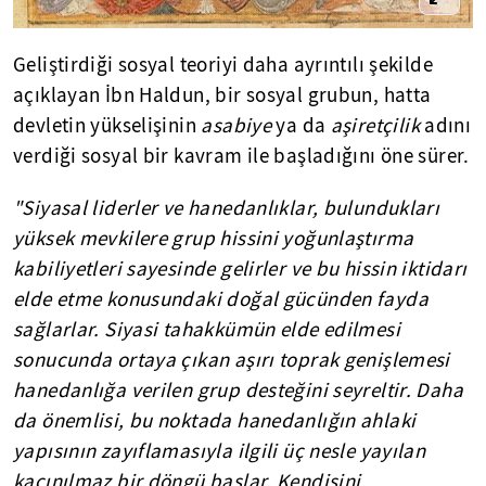
Geliştirdiği sosyal teoriyi daha ayrıntılı şekilde
açıklayan İbn Haldun, bir sosyal grubun, hatta
devletin yükselişinin
asabiye
ya da
aşiretçilik
adını
verdiği sosyal bir kavram ile başladığını öne sürer.
"Siyasal liderler ve hanedanlıklar, bulundukları
yüksek mevkilere grup hissini yoğunlaştırma
kabiliyetleri sayesinde gelirler ve bu hissin iktidarı
elde etme konusundaki doğal gücünden fayda
sağlarlar. Siyasi tahakkümün elde edilmesi
sonucunda ortaya çıkan aşırı toprak genişlemesi
hanedanlığa verilen grup desteğini seyreltir. Daha
da önemlisi, bu noktada hanedanlığın ahlaki
yapısının zayıflamasıyla ilgili üç nesle yayılan
kaçınılmaz bir döngü başlar. Kendisini