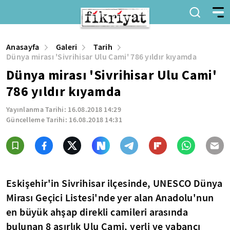
Anasayfa
Galeri
Tarih
Dünya mirası 'Sivrihisar Ulu Cami' 786 yıldır kıyamda
Dünya mirası 'Sivrihisar Ulu Cami'
786 yıldır kıyamda
Yayınlanma Tarihi:
16.08.2018 14:29
Güncelleme Tarihi:
16.08.2018 14:31
Eskişehir'in Sivrihisar ilçesinde, UNESCO Dünya
Mirası Geçici Listesi'nde yer alan Anadolu'nun
en büyük ahşap direkli camileri arasında
bulunan 8 asırlık Ulu Cami, yerli ve yabancı