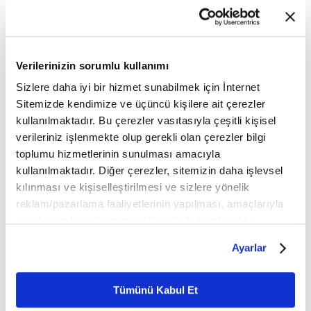
Verilerinizin sorumlu kullanımı
Sizlere daha iyi bir hizmet sunabilmek için İnternet
Sitemizde kendimize ve üçüncü kişilere ait çerezler
kullanılmaktadır. Bu çerezler vasıtasıyla çeşitli kişisel
verileriniz işlenmekte olup gerekli olan çerezler bilgi
toplumu hizmetlerinin sunulması amacıyla
kullanılmaktadır. Diğer çerezler, sitemizin daha işlevsel
kılınması ve kişiselleştirilmesi ve sizlere yönelik
reklam/pazarlama faaliyetlerinin yapılması, amaçlarıyla
"CAMİNİN YAPIMI ZEKÂ KOKUYOR"
sınırlı olarak açık rızanız dahilinde kullanılacaktır.
Çerezlere ilişkin tercihlerinizi çerez paneli vasıtasıyla
Ayarlar
Geçmişteki mimarların geleceği planlayarak
belirleyebilirsiniz. Çerezlere ilişkin detaylı bilgi için
Ayarlar butonuna tıklayabilir,
Çerez Bilgilendirme
eserler ortaya çıkardığını aktaran Faydacı, şunları
Metnimizi ziyaret edebilirsiniz.
Tümünü Kabul Et
ifade etti:
6698 sayılı Kişisel Verilerin Korunması Kanunu uyarınca