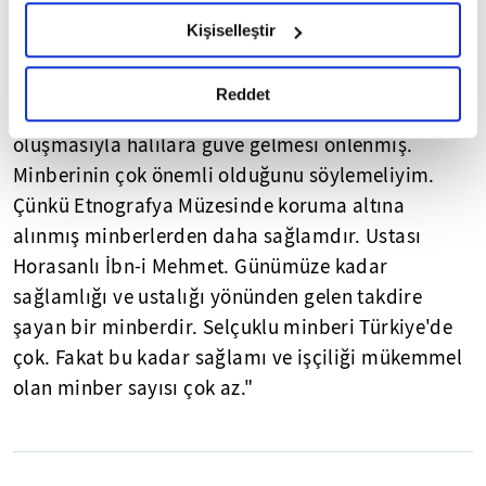
hazırlanmış olan İnternet Sitesi Aydınlatma Metnimizi
"Caminin yapımı zeka kokuyor. Çatısında deve
Kişiselleştir
okumak ve sitemizi ziyaretiniz kapsamında
kuşu yumurtaları var. Bunun sebebi camiyi
gerçekleştirilen veri işleme faaliyetleri ile ilgili daha
sineklerden korumak. Tabanı 1,5 metre boşluk
detaylı bilgi almak için lütfen
tıklayınız.
Reddet
bırakılarak yapılmış. Çünkü alttan hava akımının
oluşmasıyla halılara güve gelmesi önlenmiş.
Minberinin çok önemli olduğunu söylemeliyim.
Çünkü Etnografya Müzesinde koruma altına
alınmış minberlerden daha sağlamdır. Ustası
Horasanlı İbn-i Mehmet. Günümüze kadar
sağlamlığı ve ustalığı yönünden gelen takdire
şayan bir minberdir. Selçuklu minberi Türkiye'de
çok. Fakat bu kadar sağlamı ve işçiliği mükemmel
olan minber sayısı çok az."