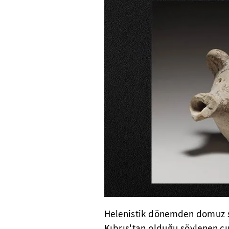
Helenistik dönemden domuz şe
Kıbrıs'tan olduğu söylenen çın