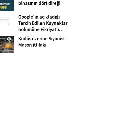
Gazze
binasının dört direği
Google'ın açıkladığı
Tercih Edilen Kaynaklar
bölümüne Fikriyat'ı
eklemeyi unutmayın!
Kudüs üzerine Siyonist-
Mason ittifakı