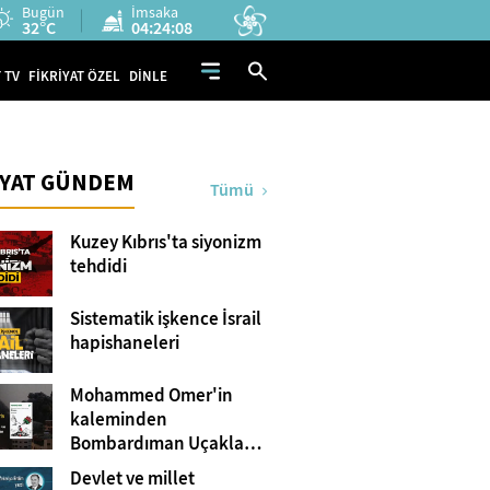
Bugün
İmsaka
32°C
04:24:06
 TV
FİKRİYAT ÖZEL
DİNLE
İYAT GÜNDEM
Tümü
Kuzey Kıbrıs'ta siyonizm
tehdidi
Sistematik işkence İsrail
hapishaneleri
Mohammed Omer'in
kaleminden
Bombardıman Uçakları
ve Tanklar Arasında
Devlet ve millet