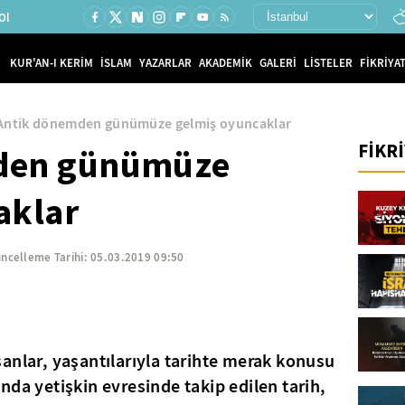
Ol
KUR'AN-I KERİM
İSLAM
YAZARLAR
AKADEMİK
GALERİ
LİSTELER
FİKRİYAT
Antik dönemden günümüze gelmiş oyuncaklar
FİKR
den günümüze
aklar
ncelleme Tarihi:
05.03.2019 09:50
anlar, yaşantılarıyla tarihte merak konusu
nda yetişkin evresinde takip edilen tarih,