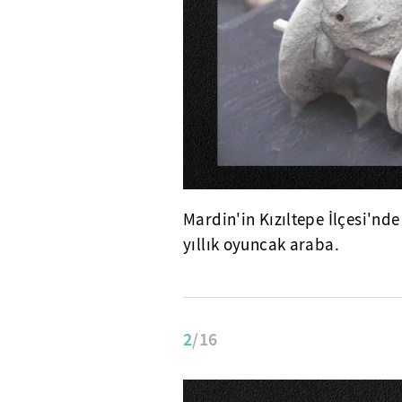
Mardin'in Kızıltepe İlçesi'nd
yıllık oyuncak araba.
2
/16