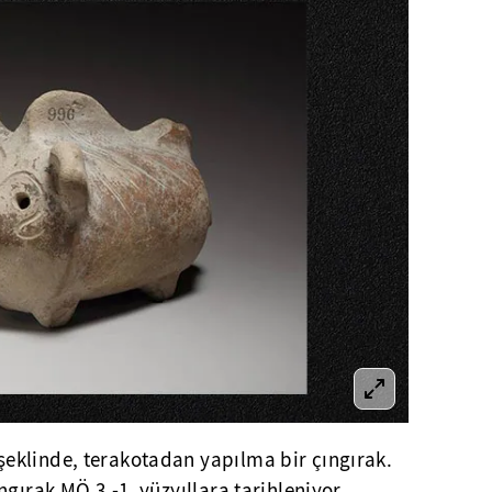
klinde, terakotadan yapılma bir çıngırak.
gırak MÖ 3.-1. yüzyıllara tarihleniyor.