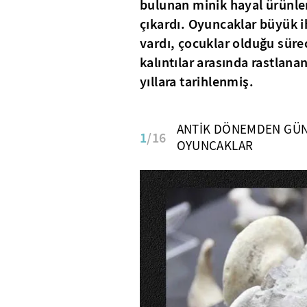
bulunan minik hayal ürünler
çıkardı. Oyuncaklar büyük i
vardı, çocuklar olduğu süre
kalıntılar arasında rastlana
yıllara tarihlenmiş.
ANTİK DÖNEMDEN GÜ
1
/16
OYUNCAKLAR