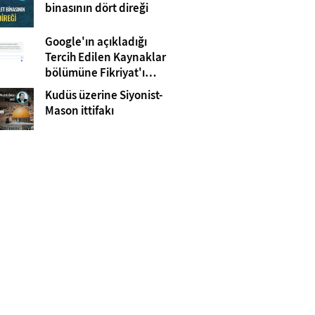
Gazze
binasının dört direği
Google'ın açıkladığı
Tercih Edilen Kaynaklar
bölümüne Fikriyat'ı
eklemeyi unutmayın!
Kudüs üzerine Siyonist-
Mason ittifakı