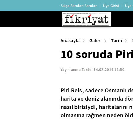
Sıkça Sorulan Sorular
Üye Girişi
Üye 
Anasayfa
Galeri
Tarih
10 soruda Pir
Yayınlanma Tarihi:
14.02.2019 11:50
Piri Reis, sadece Osmanlı d
harita ve deniz alanında dön
nasıl birisiydi, haritalarını
olmasına rağmen neden öld