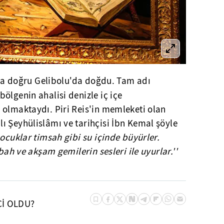
nuna doğru Gelibolu'da doğdu. Tam adı
bölgenin ahalisi denizle iç içe
 olmaktaydı. Piri Reis'in memleketi olan
ı Şeyhülislâmı ve tarihçisi İbn Kemal şöyle
ocuklar timsah gibi su içinde büyürler.
abah ve akşam gemilerin sesleri ile uyurlar.''
Cİ OLDU?