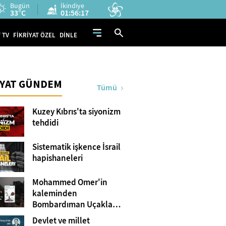
Bugün
İkindiye
33°C
01:56:15
 TV
FİKRİYAT ÖZEL
DİNLE
İYAT GÜNDEM
Tümü
Kuzey Kıbrıs'ta siyonizm
tehdidi
Sistematik işkence İsrail
hapishaneleri
Mohammed Omer'in
kaleminden
Bombardıman Uçakları
ve Tanklar Arasında
Devlet ve millet