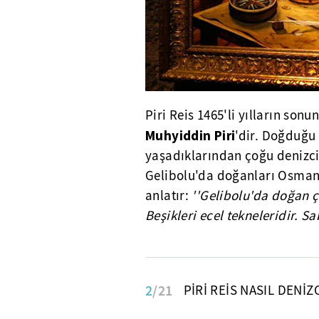
Piri Reis 1465'li yılların so
Muhyiddin Piri
'dir. Doğduğu 
yaşadıklarından çoğu denizci
Gelibolu'da doğanları Osmanl
anlatır:
''Gelibolu'da doğan ç
Beşikleri ecel tekneleridir. S
2
/21
PİRİ REİS NASIL DENİZ