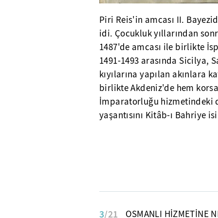
Piri Reis'in amcası II. Bayez
idi. Çocukluk yıllarından son
1487'de amcası ile birlikte İ
1491-1493 arasında Sicilya, 
kıyılarına yapılan akınlara ka
birlikte Akdeniz'de hem korsa
İmparatorluğu hizmetindeki de
yaşantısını Kitâb-ı Bahriye is
3
/21
OSMANLI HİZMETİNE N