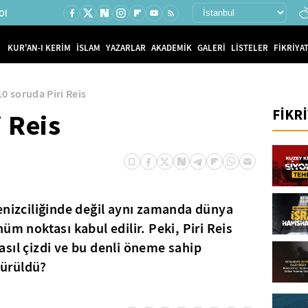
Ol
KUR'AN-I KERİM
İSLAM
YAZARLAR
AKADEMİK
GALERİ
LİSTELER
FİKRİYAT
10 soruda Piri Reis
FİKR
i Reis
enizciliğinde değil aynı zamanda dünya
üm noktası kabul edilir. Peki, Piri Reis
 nasıl çizdi ve bu denli öneme sahip
ürüldü?