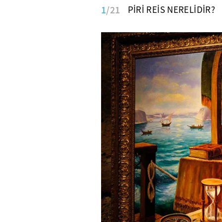
1
/21
PİRİ REİS NERELİDİR?