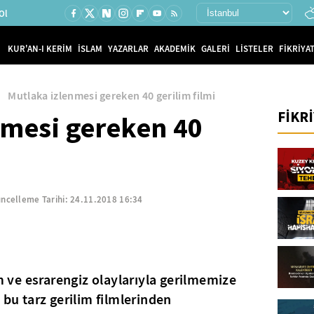
Ol
KUR'AN-I KERİM
İSLAM
YAZARLAR
AKADEMİK
GALERİ
LİSTELER
FİKRİYAT
Mutlaka izlenmesi gereken 40 gerilim filmi
FİKR
nmesi gereken 40
ncelleme Tarihi:
24.11.2018 16:34
em ve esrarengiz olaylarıyla gerilmemize
 bu tarz gerilim filmlerinden