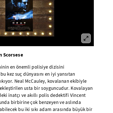
in Scorsese
hinin en önemli polisiye dizisini
bu kez suç dünyasını en iyi yansıtan
 çıkıyor. Neal McCauley, kovalanan ekibiyle
ekleştirilen usta bir soyguncudur. Kovalayan
deki inatçı ve akıllı polis dedektifi Vincent
unda birbirine çok benzeyen ve aslında
olabilecek bu iki sıkı adam arasında büyük bir