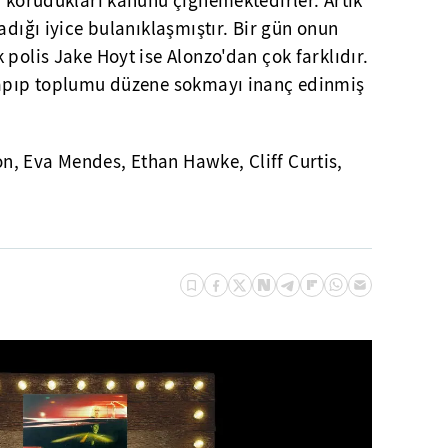
n korudukları kanunu çiğnemektedirler. Artık
adığı iyice bulanıklaşmıştır. Bir gün onun
 polis Jake Hoyt ise Alonzo'dan çok farklıdır.
yapıp toplumu düzene sokmayı inanç edinmiş
n, Eva Mendes, Ethan Hawke, Cliff Curtis,