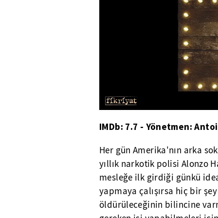
IMDb: 7.7 - Yönetmen: Anto
Her gün Amerika'nın arka sok
yıllık narkotik polisi Alonzo 
mesleğe ilk girdiği günkü idea
yapmaya çalışırsa hiç bir ş
öldürüleceğinin bilincine varm