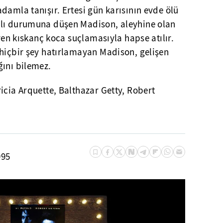
damla tanışır. Ertesi gün karısının evde ölü
nlı durumuna düşen Madison, aleyhine olan
üren kıskanç koca suçlamasıyla hapse atılır.
 hiçbir şey hatırlamayan Madison, gelişen
ğını bilemez.
ricia Arquette, Balthazar Getty, Robert
995