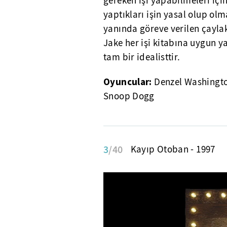
gereken işi yapabilmeleri içi
yaptıkları işin yasal olup olm
yanında göreve verilen çaylak
Jake her işi kitabına uygun 
tam bir idealisttir.
Oyuncular:
Denzel Washingto
Snoop Dogg
3
/40
Kayıp Otoban - 1997