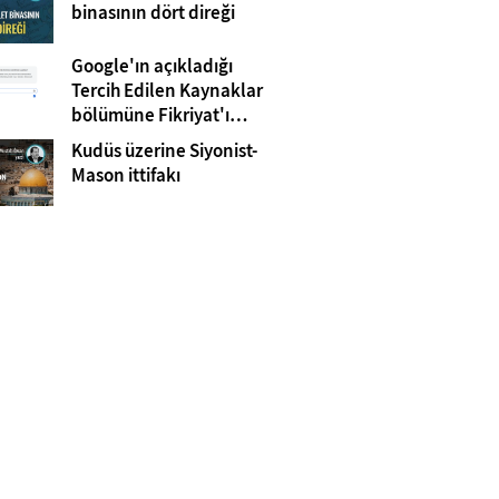
Gazze
binasının dört direği
Google'ın açıkladığı
Tercih Edilen Kaynaklar
bölümüne Fikriyat'ı
eklemeyi unutmayın!
Kudüs üzerine Siyonist-
Mason ittifakı