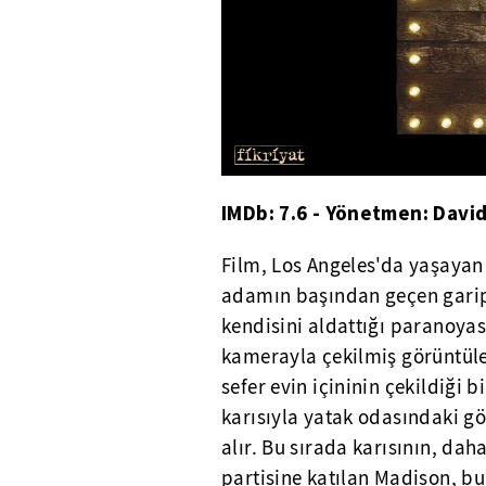
IMDb: 7.6 - Yönetmen: Davi
Film, Los Angeles'da yaşayan
adamın başından geçen garip 
kendisini aldattığı paranoya
kamerayla çekilmiş görüntüler
sefer evin içininin çekildiği
karısıyla yatak odasındaki gö
alır. Bu sırada karısının, da
partisine katılan Madison, bu