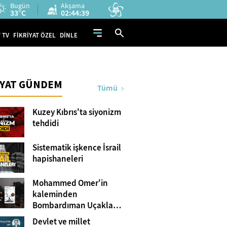
Bugün
Akşama
33°C
02:44:38
 TV
FİKRİYAT ÖZEL
DİNLE
İYAT GÜNDEM
Tümü
Kuzey Kıbrıs'ta siyonizm
tehdidi
Sistematik işkence İsrail
hapishaneleri
Mohammed Omer'in
kaleminden
Bombardıman Uçakları
ve Tanklar Arasında
Devlet ve millet