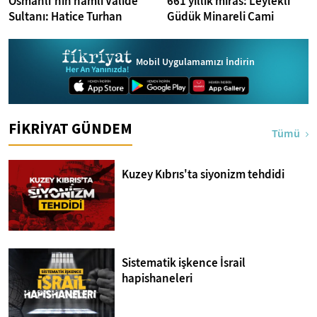
Osmanlı’nın namlı Valide
661 yıllık miras: Leylekli
Sultanı: Hatice Turhan
Güdük Minareli Cami
Mobil Uygulamamızı İndirin
FİKRİYAT GÜNDEM
Tümü
Kuzey Kıbrıs'ta siyonizm tehdidi
Sistematik işkence İsrail
hapishaneleri