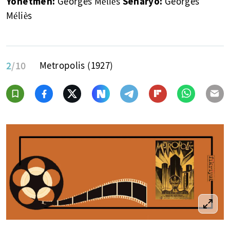
Yönetmen:
Senaryo:
Georges Méliès
Georges
Méliès
2
/10
Metropolis (1927)