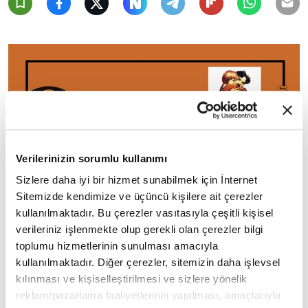
Verilerinizin sorumlu kullanımı
Sizlere daha iyi bir hizmet sunabilmek için İnternet
IMDb: 8.3 - 1 saat 8 dakika
Sitemizde kendimize ve üçüncü kişilere ait çerezler
kullanılmaktadır. Bu çerezler vasıtasıyla çeşitli kişisel
Yumurcak, kimsesiz bir çocukla onu sahiplenen bir
verileriniz işlenmekte olup gerekli olan çerezler bilgi
adamın hikâyesini konu ediniyor. Edna doğum
toplumu hizmetlerinin sunulması amacıyla
kullanılmaktadır. Diğer çerezler, sitemizin daha işlevsel
yaptıktan sonra kocası tarafından terk edildi. Bir
kılınması ve kişiselleştirilmesi ve sizlere yönelik
başına kalan kadın bebeğine bakabilecek gücü
reklam/pazarlama faaliyetlerinin yapılması, amaçlarıyla
kendisinde bulamaz ve çocuğu sokağa bırakır.