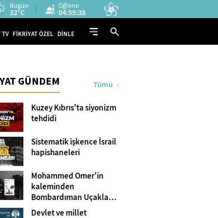
Bugün
Öğlene
32°C
04:59:37
 TV
FİKRİYAT ÖZEL
DİNLE
İYAT GÜNDEM
Tümü
Kuzey Kıbrıs'ta siyonizm
tehdidi
Sistematik işkence İsrail
hapishaneleri
Mohammed Omer'in
kaleminden
Bombardıman Uçakları
ve Tanklar Arasında
Devlet ve millet