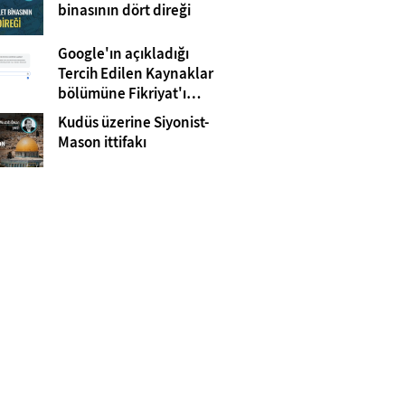
Gazze
binasının dört direği
Google'ın açıkladığı
Tercih Edilen Kaynaklar
bölümüne Fikriyat'ı
eklemeyi unutmayın!
Kudüs üzerine Siyonist-
Mason ittifakı