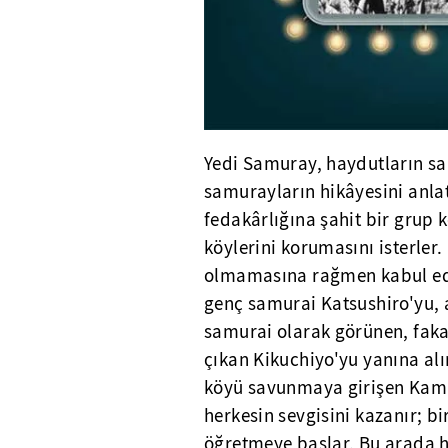
Yedi Samuray, haydutların sa
samurayların hikâyesini anla
fedakârlığına şahit bir grup 
köylerini korumasını isterler.
olmamasına rağmen kabul eder
genç samurai Katsushiro'yu,
samurai olarak görünen, faka
çıkan Kikuchiyo'yu yanına al
köyü savunmaya girişen Kambe
herkesin sevgisini kazanır; b
öğretmeye başlar. Bu arada h