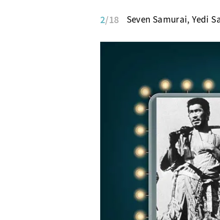
2
/18
Seven Samurai, Yedi S