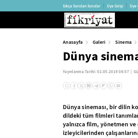
Sıkça Sorulan Sorular
Üye Girişi
Üye 
Anasayfa
Galeri
Sinema
Dünya sinemas
Yayınlanma Tarihi:
02.05.2019 08:57
Gü
Dünya sineması, bir dilin k
dildeki tüm filmleri tanımla
yalnızca film, yönetmen ve
izleyicilerinden çalışanların