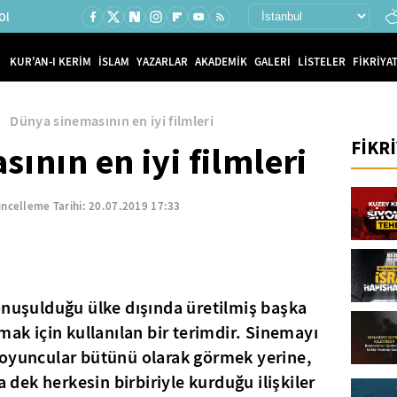
Ol
KUR'AN-I KERİM
İSLAM
YAZARLAR
AKADEMİK
GALERİ
LİSTELER
FİKRİYAT
Dünya sinemasının en iyi filmleri
FİKR
ının en iyi filmleri
ncelleme Tarihi:
20.07.2019 17:33
onuşulduğu ülke dışında üretilmiş başka
mak için kullanılan bir terimdir. Sinemayı
 oyuncular bütünü olarak görmek yerine,
a dek herkesin birbiriyle kurduğu ilişkiler