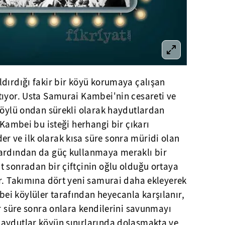
ldırdığı fakir bir köyü korumaya çalışan
tıyor. Usta Samurai Kambei'nin cesareti ve
köylü ondan sürekli olarak haydutlardan
 Kambei bu isteği herhangi bir çıkarı
 ve ilk olarak kısa süre sonra müridi olan
 ardından da güç kullanmaya meraklı bir
t sonradan bir çiftçinin oğlu olduğu ortaya
ır. Takımına dört yeni samurai daha ekleyerek
i köylüler tarafından heyecanla karşılanır,
ir süre sonra onlara kendilerini savunmayı
aydutlar köyün sınırlarında dolaşmakta ve