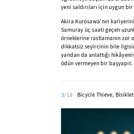
yeni saldırıları için uygun bi
Akira Kurosawa'nın kariyerin
Samuray üç saati geçen uzunl
örneklerine rastlamanın zor o
dikkatsiz seyircinin bile ilgi
yandan da anlattığı hikâyeni
ödün vermeyen bir başyapıt.
3
/18
Bicycle Thieve, Bisiklet