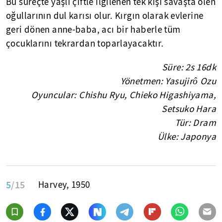
Bu süreçte yaşlı çiftle ilgilenen tek kişi savaşta ölen
oğullarının dul karısı olur. Kırgın olarak evlerine
geri dönen anne-baba, acı bir haberle tüm
çocuklarını tekrardan toparlayacaktır.
Süre: 2s 16dk
Yönetmen: Yasujirô Ozu
Oyuncular: Chishu Ryu, Chieko Higashiyama,
Setsuko Hara
Tür: Dram
Ülke: Japonya
5
/15
Harvey, 1950