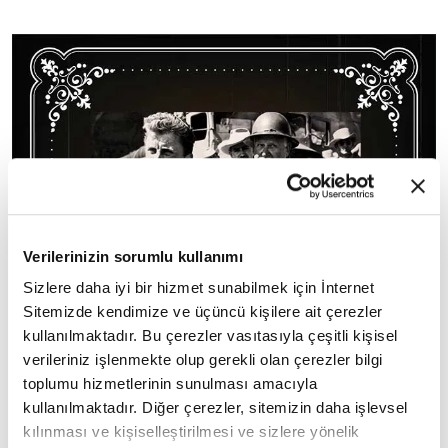
Verilerinizin sorumlu kullanımı
Sizlere daha iyi bir hizmet sunabilmek için İnternet
Sitemizde kendimize ve üçüncü kişilere ait çerezler
kullanılmaktadır. Bu çerezler vasıtasıyla çeşitli kişisel
verileriniz işlenmekte olup gerekli olan çerezler bilgi
Büyük Karnaval 1951 yapımı Amerikan drama
toplumu hizmetlerinin sunulması amacıyla
kullanılmaktadır. Diğer çerezler, sitemizin daha işlevsel
filmi. Senaryo yazarı Billy Wilder'ın ilk
kılınması ve kişiselleştirilmesi ve sizlere yönelik
eserlerindendir. Kendisi ilk kez bir projede hem