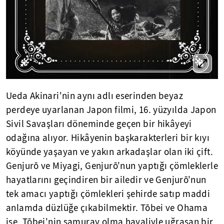
Ueda Akinari'nin aynı adlı eserinden beyaz
perdeye uyarlanan Japon filmi, 16. yüzyılda Japon
Sivil Savaşları döneminde geçen bir hikâyeyi
odağına alıyor. Hikâyenin başkarakterleri bir kıyı
köyünde yaşayan ve yakın arkadaşlar olan iki çift.
Genjurō ve Miyagi, Genjurō'nun yaptığı çömleklerle
hayatlarını geçindiren bir ailedir ve Genjurō'nun
tek amacı yaptığı çömlekleri şehirde satıp maddi
anlamda düzlüğe çıkabilmektir. Tōbei ve Ohama
ise, Tōbei'nin samuray olma hayaliyle uğraşan bir