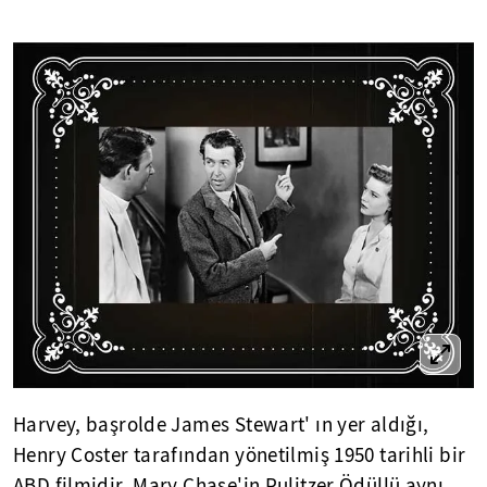
Harvey, başrolde James Stewart' ın yer aldığı,
Henry Coster tarafından yönetilmiş 1950 tarihli bir
ABD filmidir. Mary Chase'in Pulitzer Ödüllü aynı