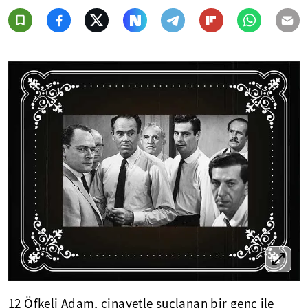
12 Öfkeli Adam, cinayetle suçlanan bir genç ile