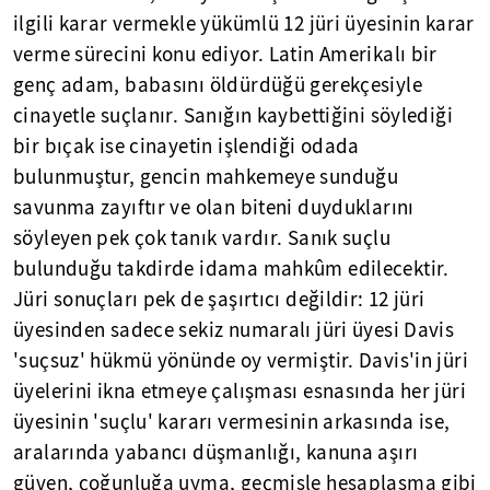
ilgili karar vermekle yükümlü 12 jüri üyesinin karar
verme sürecini konu ediyor. Latin Amerikalı bir
genç adam, babasını öldürdüğü gerekçesiyle
cinayetle suçlanır. Sanığın kaybettiğini söylediği
bir bıçak ise cinayetin işlendiği odada
bulunmuştur, gencin mahkemeye sunduğu
savunma zayıftır ve olan biteni duyduklarını
söyleyen pek çok tanık vardır. Sanık suçlu
bulunduğu takdirde idama mahkûm edilecektir.
Jüri sonuçları pek de şaşırtıcı değildir: 12 jüri
üyesinden sadece sekiz numaralı jüri üyesi Davis
'suçsuz' hükmü yönünde oy vermiştir. Davis'in jüri
üyelerini ikna etmeye çalışması esnasında her jüri
üyesinin 'suçlu' kararı vermesinin arkasında ise,
aralarında yabancı düşmanlığı, kanuna aşırı
güven, çoğunluğa uyma, geçmişle hesaplaşma gibi