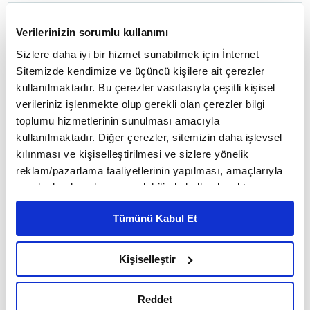
6
/27
Verilerinizin sorumlu kullanımı
Sizlere daha iyi bir hizmet sunabilmek için İnternet
Sitemizde kendimize ve üçüncü kişilere ait çerezler
kullanılmaktadır. Bu çerezler vasıtasıyla çeşitli kişisel
verileriniz işlenmekte olup gerekli olan çerezler bilgi
toplumu hizmetlerinin sunulması amacıyla
kullanılmaktadır. Diğer çerezler, sitemizin daha işlevsel
kılınması ve kişiselleştirilmesi ve sizlere yönelik
reklam/pazarlama faaliyetlerinin yapılması, amaçlarıyla
sınırlı olarak açık rızanız dahilinde kullanılacaktır.
Çerezlere ilişkin tercihlerinizi çerez paneli vasıtasıyla
Tümünü Kabul Et
belirleyebilirsiniz. Çerezlere ilişkin detaylı bilgi için
Ayarlar butonuna tıklayabilir,
Çerez Bilgilendirme
Metnimizi ziyaret edebilirsiniz.
Kişiselleştir
6698 sayılı Kişisel Verilerin Korunması Kanunu uyarınca
hazırlanmış olan İnternet Sitesi Aydınlatma Metnimizi
Işıklı, Urartu kaleleri içerisinde Ayanis Kalesi'nin
Reddet
okumak ve sitemizi ziyaretiniz kapsamında