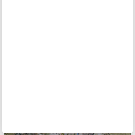
önemli bir yer tutmaktadır. Kapısı batıya bakan
rizalitli tapınak diğerleri ile benzer özellikler
taşımaktadır.
15
/27