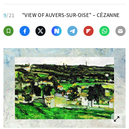
9
/21
“VIEW OF AUVERS-SUR-OISE” – CÉZANNE