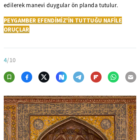
edilerek manevi duygular ön planda tutulur.
PEYGAMBER EFENDİMİZ'İN TUTTUĞU NAFİLE
ORUÇLAR
4
/10