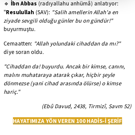
İbn Abbas
🔹
(radıyallahu anhümâ) anlatıyor:
Resulullah
"
(SAV):
"Salih amellerin Allah'a en
ziyade sevgili olduğu günler bu on gündür!"
buyurmuştu.
Cemaatten:
"Allah yolundaki cihaddan da mı?"
diye soran oldu.
"Cihaddan da! buyurdu. Ancak bir kimse, canını,
malını muhataraya atarak çıkar, hiçbir şeyle
dönmezse (yani cihad arasında ölürse) o kimse
hariç."
(Ebû Davud, 2438, Tirmizî, Savm 52)
HAYATIMIZA YÖN VEREN 100 HADİS-İ ŞERİF