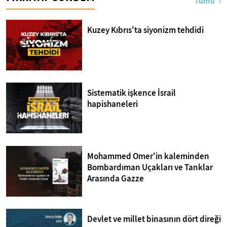
Tümü
Kuzey Kıbrıs'ta siyonizm tehdidi
Sistematik işkence İsrail
hapishaneleri
Mohammed Omer'in kaleminden
Bombardıman Uçakları ve Tanklar
Arasında Gazze
Devlet ve millet binasının dört direği