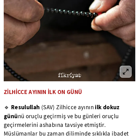
ZİLHİCCE AYININ İLK ON GÜNÜ
Resulullah
ilk dokuz
🔹
(SAV) Zilhicce ayının
günü
nü oruçlu geçirmiş ve bu günleri oruçlu
geçirmelerini ashabına tavsiye etmiştir.
Müslümanlar bu zaman diliminde sıklıkla ibadet