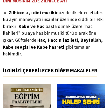
DİNİ MUSİKİMİZDE ZİLHİCCE AYI
Zilhicce
dini musiki
🔹
ayı
mizi de ilk elden etkiler.
Bu ayın maneviyatı insanlar üzerinde ciddi bir etki
Kabe ve Hac
bırakır.
başta olmak üzere "hac
ilahileri" bu aya has bir musiki türü olarak öne
Hac, Haccın fazileti, Beytullah,
çıkar. Güftelerde
Kabe sevgisi ve Kabe hasreti
gibi temalar
hakimdir.
İLGİNİZİ ÇEKEBİLECEK DİĞER MAKALELER