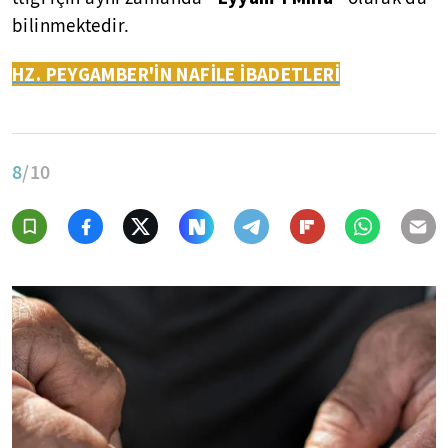
bilinmektedir.
HZ. PEYGAMBER'İN NAFİLE İBADETLERİ
8
/10