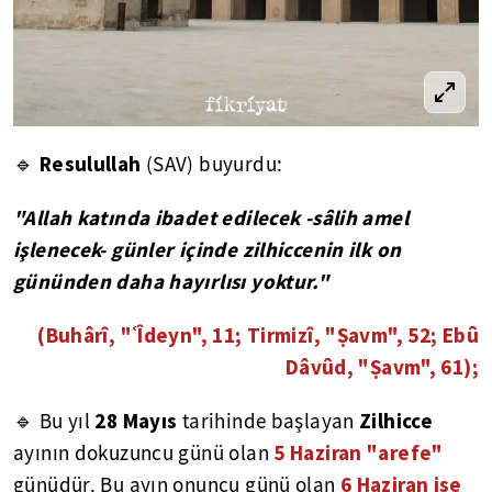
Resulullah
🔹
(SAV) buyurdu:
"Allah katında ibadet edilecek -sâlih amel
işlenecek- günler içinde zilhiccenin ilk on
gününden daha hayırlısı yoktur."
(Buhârî, "ʿÎdeyn", 11; Tirmizî, "Ṣavm", 52; Ebû
Dâvûd, "Ṣavm", 61);
28 Mayıs
Zilhicce
🔹 Bu yıl
tarihinde başlayan
5 Haziran "arefe"
ayının dokuzuncu günü olan
6 Haziran ise
günüdür. Bu ayın onuncu günü olan