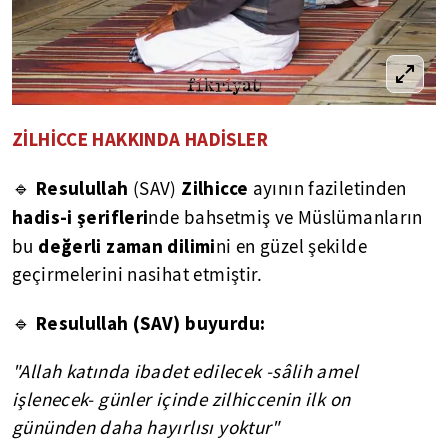
ZİLHİCCE HAKKINDA HADİSLER
Resulullah
Zilhicce
🔹
(SAV)
ayının faziletinden
hadis-i şerifleri
nde bahsetmiş ve Müslümanların
değerli zaman dilimi
bu
ni en güzel şekilde
geçirmelerini nasihat etmiştir.
Resulullah (SAV) buyurdu:
🔹
"Allah katında ibadet edilecek -sâlih amel
işlenecek- günler içinde zilhiccenin ilk on
gününden daha hayırlısı yoktur"