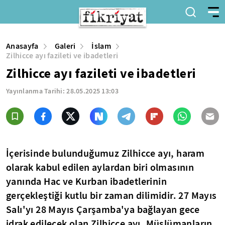
Anasayfa
Galeri
İslam
Zilhicce ayı fazileti ve ibadetleri
Zilhicce ayı fazileti ve ibadetleri
Yayınlanma Tarihi:
28.05.2025 13:03
İçerisinde bulunduğumuz Zilhicce ayı, haram
olarak kabul edilen aylardan biri olmasının
yanında Hac ve Kurban ibadetlerinin
gerçekleştiği kutlu bir zaman dilimidir.
27 Mayıs
Salı'yı 28 Mayıs Çarşamba'ya bağlayan gece
idrak edilecek olan Zilhicce ayı, Müslümanların