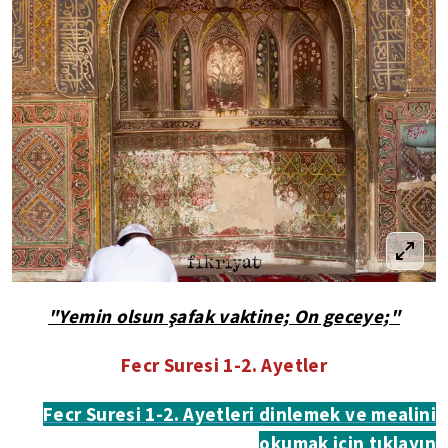
"Yemin olsun şafak vaktine; On geceye;"
Fecr Suresi 1-2. Ayetler
Fecr Suresi 1-2. Ayetleri dinlemek ve mealini
okumak için tıklayın