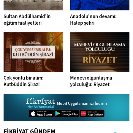
Sultan Abdülhamid'in
Anadolu'nun devamı:
eğitim faaliyetleri
Halep şehri
Çok yönlü bir alim:
Manevi olgunlaşma
Kutbüddin Şirazi
yolculuğu: Riyazet
Mobil Uygulamamızı İndirin
FİKRİYAT GÜNDEM