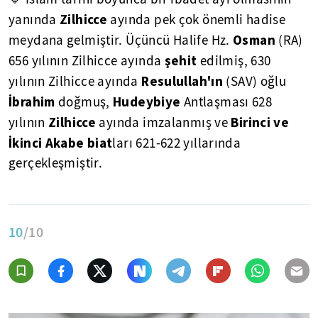
Zilhicce
yanında
ayında pek çok önemli hadise
Osman
meydana gelmiştir. Üçüncü Halife Hz.
(RA)
şehit
656 yılının Zilhicce ayında
edilmiş, 630
Resulullah'ın
yılının Zilhicce ayında
(SAV) oğlu
İbrahim
Hudeybiye
doğmuş,
Antlaşması 628
Zilhicce
Birinci ve
yılının
ayında imzalanmış ve
İkinci Akabe biat
ları 621-622 yıllarında
gerçekleşmiştir.
10
/10