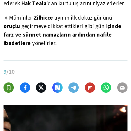
Hak Teala
ederek
'dan kurtuluşlarını niyaz ederler.
Zilhicce
🔹Müminler
ayının ilk dokuz gününü
oruçlu
çinde
geçirmeye dikkat ettikleri gibi gün i
farz ve sünnet namazların ardından nafile
ibadetlere
yönelirler.
9
/10