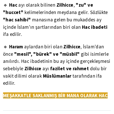
Hac
Zilhicce
"zu" ve
🔹
ayı olarak bilinen
,
"huccet"
kelimelerinden meydana gelir. Sözlükte
"hac sahibi"
manasına gelen bu mukaddes ay
Hac ibadeti
içinde İslam'ın şartlarından biri olan
ifa edilir.
Haram
Zilhicce
🔹
aylardan biri olan
, İslam'dan
"mesil", "bürek" ve "müsbil"
önce
gibi isimlerle
anılırdı. Hac ibadetinin bu ay içinde gerçekleşmesi
Zilhicce
fazilet ve rahmet
sebebiyle
ayı
dolu bir
Müslümanlar
vakit dilimi olarak
tarafından ifa
edilir.
MEŞAKKATLE SAKLANMIŞ BİR MANA OLARAK HAC