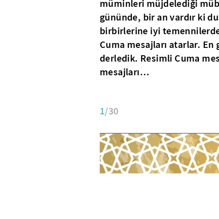
müminleri müjdelediği müba
gününde, bir an vardır ki d
birbirlerine iyi temenniler
Cuma mesajları atarlar. En 
derledik. Resimli Cuma mes
mesajları…
1
/30