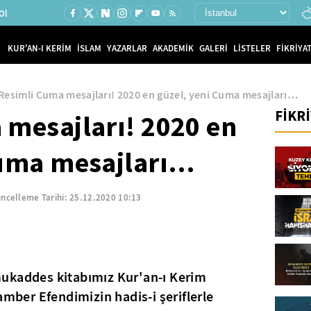
Ol
KUR'AN-I KERİM
İSLAM
YAZARLAR
AKADEMİK
GALERİ
LİSTELER
FİKRİYAT
Resimli Cuma mesajları! 2020 en güzel, yeni Cuma mesajları…
FİKR
 mesajları! 2020 en
Cuma mesajları…
ncelleme Tarihi:
25.12.2020 10:13
ukaddes kitabımız Kur'an-ı Kerim
amber Efendimizin hadis-i şeriflerle