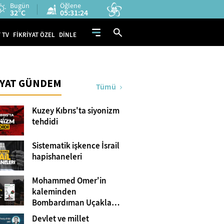
Bugün
Öğlene
32°C
05:31:23
 TV
FİKRİYAT ÖZEL
DİNLE
İYAT GÜNDEM
Tümü
Kuzey Kıbrıs'ta siyonizm
tehdidi
Sistematik işkence İsrail
hapishaneleri
Mohammed Omer'in
kaleminden
Bombardıman Uçakları
ve Tanklar Arasında
Devlet ve millet