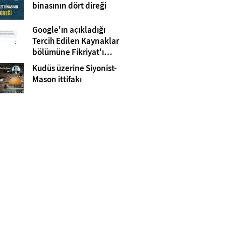
Gazze
binasının dört direği
Google'ın açıkladığı
Tercih Edilen Kaynaklar
bölümüne Fikriyat'ı
eklemeyi unutmayın!
Kudüs üzerine Siyonist-
Mason ittifakı