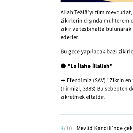
Allah Teâlâ'yı tüm mevcudat,
zikirlerin dışında muhterem o
zikir ve tesbihatta bulunarak
ederler.
Bu gece yapılacak bazı zikirle
"La
İlahe İllallah"
⚫
➡ Efendimiz (SAV) "Zikrin en fa
(Tirmizi, 3383) Bu sebepten do
zikretmek eftaldir.
3
/10
Mevlid Kandili'nde çeki