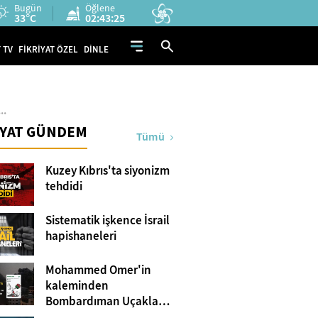
Bugün
Öğlene
33°C
02:43:24
 TV
FİKRİYAT ÖZEL
DİNLE
..
İYAT GÜNDEM
Tümü
Kuzey Kıbrıs'ta siyonizm
tehdidi
Sistematik işkence İsrail
hapishaneleri
Mohammed Omer'in
kaleminden
Bombardıman Uçakları
ve Tanklar Arasında