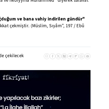
ina ve nebiyyina Muhammed" diyerek salavat
duğum ve bana vahiy indirilen gündür"
kkat çekmiştir. (Müslim, Sıyâm", 197 / Ebû
de çekilecek