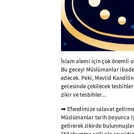
İslam alemi için çok önemli o
Bu geceyi Müslümanlar ibadet
edecek. Peki, Mevlid Kandilind
gecesinde çekilecek tesbihler
zikir ve tesbihler...
➡ Efendimize salavat getirmek
Müslümanlar tarih boyunca iy
getirerek zikirde bulunmuşlar