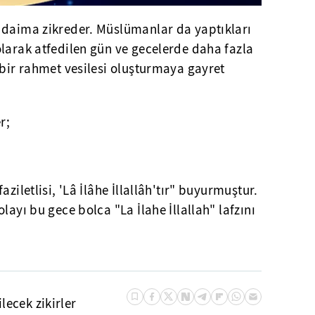
 daima zikreder. Müslümanlar da yaptıkları
larak atfedilen gün ve gecelerde daha fazla
 bir rahmet vesilesi oluşturmaya gayret
r;
ziletlisi, 'Lâ İlâhe İllallâh'tır" buyurmuştur.
layı bu gece bolca "La İlahe İllallah" lafzını
lecek zikirler