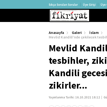
Sıkça Sorulan Sorular
Üye Girişi
Üye 
Anasayfa
Galeri
İslam
Mevlid Kandili'nde çekilecek tesbihl
Mevlid Kandil
tesbihler, zik
Kandili geces
zikirler...
Yayınlanma Tarihi:
16.10.2021 18:12
Gü