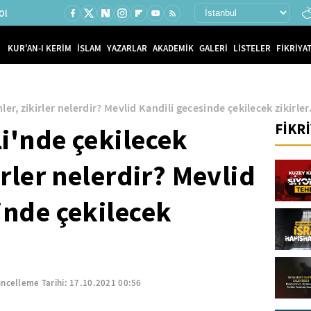
Ol
KUR'AN-I KERİM
İSLAM
YAZARLAR
AKADEMİK
GALERİ
LİSTELER
FİKRİYAT
er, zikirler nelerdir? Mevlid Kandili gecesinde çekilecek zikirler.
FİKR
i'nde çekilecek
irler nelerdir? Mevlid
inde çekilecek
ncelleme Tarihi:
17.10.2021 00:56