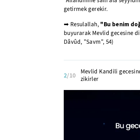
"Allahumme salli ala seyyid
getirmek gerekir.
"Bu benim doğ
➡ Resulallah,
buyurarak Mevlid gecesine di
Dâvûd, "Savm", 54)
Mevlid Kandili gecesin
2
/10
zikirler