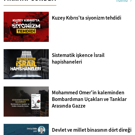
Tümü
Kuzey Kıbrıs'ta siyonizm tehdidi
Sistematik işkence İsrail
hapishaneleri
Mohammed Omer'in kaleminden
Bombardıman Uçakları ve Tanklar
Arasında Gazze
Devlet ve millet binasının dört direği