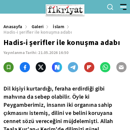
Anasayfa
Galeri
İslam
Hadis-i şerifler ile konuşma adabı
Hadis-i şerifler ile konuşma adabı
Yayınlanma Tarihi:
21.05.2026 16:50
Dil kişiyi kurtardığı, feraha erdirdiği gibi
mahvına da sebep olabilir. Öyle ki
Peygamberimiz, insanın iki organına sahip
çıkmasını istemiş, dilini ve belini koruyana
cennet sözü vereceğini müjdelemişti. Allah
Teala Kur'an-ı Kerim'de dilimizi güzel