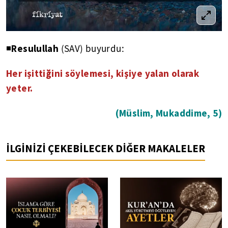
Resulullah
◾
(SAV) buyurdu:
Her işittiğini söylemesi, kişiye yalan olarak
yeter.
(Müslim, Mukaddime, 5)
İLGİNİZİ ÇEKEBİLECEK DİĞER MAKALELER