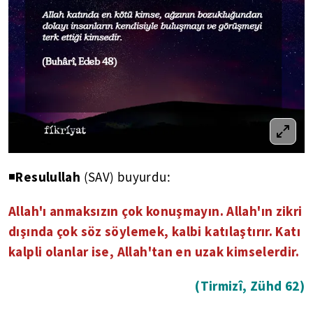
Resulullah
◾
(SAV) buyurdu:
Allah'ı anmaksızın çok konuşmayın. Allah'ın zikri
dışında çok söz söylemek, kalbi katılaştırır. Katı
kalpli olanlar ise, Allah'tan en uzak kimselerdir.
(Tirmizî, Zühd 62)