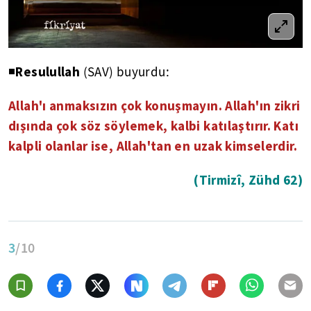
Resulullah
◾
(SAV) buyurdu:
Allah'ı anmaksızın çok konuşmayın. Allah'ın zikri
dışında çok söz söylemek, kalbi katılaştırır. Katı
kalpli olanlar ise, Allah'tan en uzak kimselerdir.
(Tirmizî, Zühd 62)
3
/10